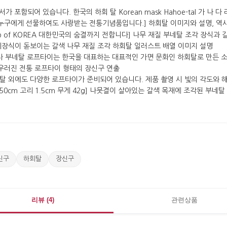
신구
하회탈
장신구
리뷰 (4)
관련상품