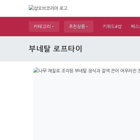
카테고리
추천상품
키워드#샵
베스
부네탈 로프타이