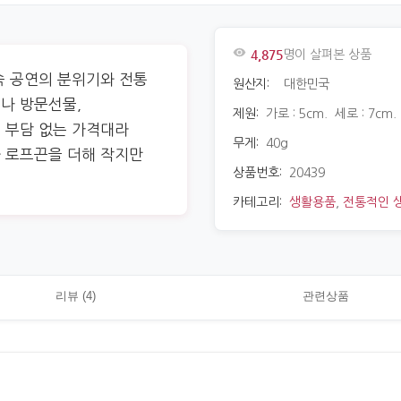
4,875
명이 살펴본 상품
속 공연의 분위기와 전통
원산지:
대한민국
나 방문선물,
제원:
가로 : 5cm. 세로 : 7cm.
 부담 없는 가격대라
무게:
40g
 로프끈을 더해 작지만
상품번호:
20439
카테고리:
생활용품
,
전통적인 
리뷰 (4)
관련상품