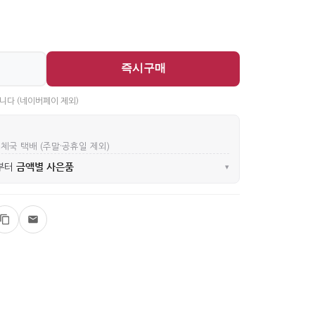
즉시구매
니다 (네이버페이 제외)
우체국 택배 (주말·공휴일 제외)
금액별 사은품
부터
▾