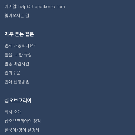
이메일: help@shopofkorea.com
찾아오시는 길
자주 묻는 질문
언제 배송되나요?
환불, 교환 규정
발송 마감시간
전화주문
인쇄 신청방법
샵오브코리아
회사 소개
샵오브코리아의 장점
한국어/영어 설명서