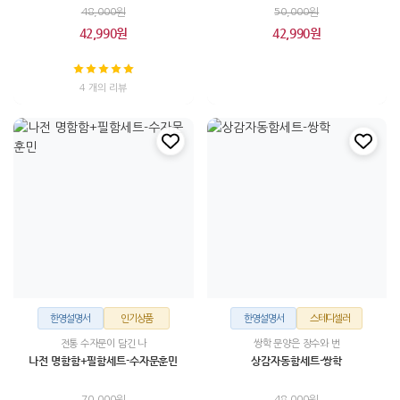
48,000원
50,000원
42,990원
42,990원
4 개의 리뷰
한영설명서
인기상품
한영설명서
스테디셀러
전통 수자문이 담긴 나
쌍학 문양은 장수와 번
나전 명함함+필함세트-수자문훈민
상감자동함세트-쌍학
70,000원
48,000원