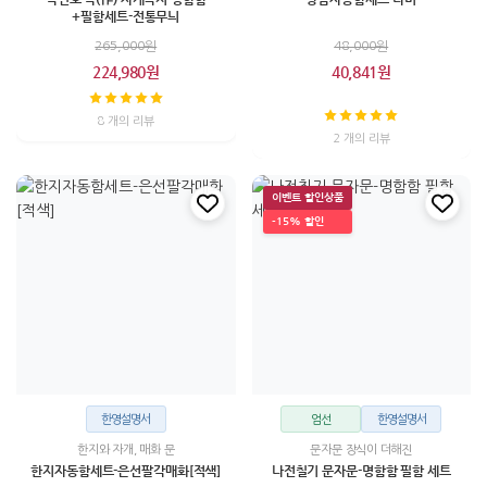
+필함세트-전통무늬
265,000원
48,000원
224,980원
40,841원
8 개의 리뷰
2 개의 리뷰
이벤트 할인상품
-15% 할인
한영설명서
엄선
한영설명서
한지와 자개, 매화 문
문자문 장식이 더해진
한지자동함세트-은선팔각매화[적색]
나전칠기 문자문-명함함 필함 세트