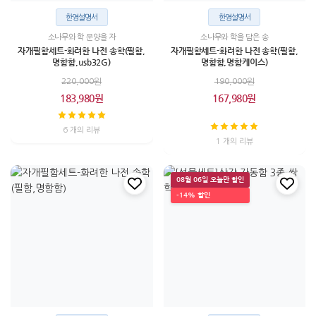
한영설명서
한영설명서
소나무와 학 문양을 자
소나무와 학을 담은 송
자개필함세트-화려한 나전 송학(필함,
자개필함세트-화려한 나전 송학(필함,
명함함,usb32G)
명함함,명함케이스)
220,000원
190,000원
183,980원
167,980원
6 개의 리뷰
1 개의 리뷰
08월 06일 오늘만 할인
-14% 할인