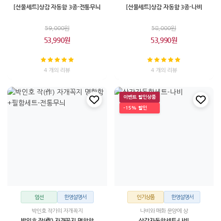
[선물세트]상감 자동함 3종-전통무늬
[선물세트]상감 자동함 3종-나비
59,000원
58,000원
53,990원
53,990원
4 개의 리뷰
4 개의 리뷰
이벤트 할인상품
-15% 할인
엄선
한영설명서
인기상품
한영설명서
박인호 작가의 자개꼭지
나비와 매화 문양에 상
박인호 작(作) 자개꼭지 명함함
상감자동함세트-나비