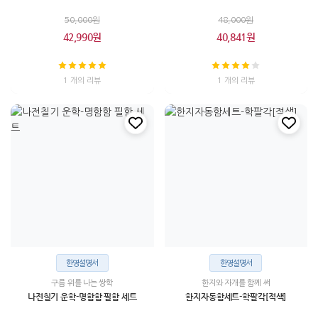
50,000원
48,000원
42,990원
40,841원
1 개의 리뷰
1 개의 리뷰
한영설명서
한영설명서
구름 위를 나는 쌍학
한지와 자개를 함께 써
나전칠기 운학-명함함 필함 세트
한지자동함세트-학팔각[적색]