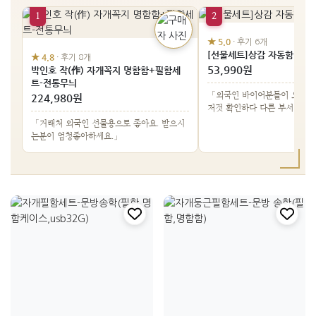
1
2
★ 5.0
· 후기 6개
[선물세트]상감 자동함 3종
★ 4.8
· 후기 8개
53,990원
박인호 작(作) 자개꼭지 명함함+필함세
트-전통무늬
「외국인 바이어분들이 오시는
224,980원
저것 확인하다 다른 부서 추천
리아를 알았습…」
「거래처 외국인 선물용으로 좋아요. 받으시
는분이 엄청좋아하세요.」