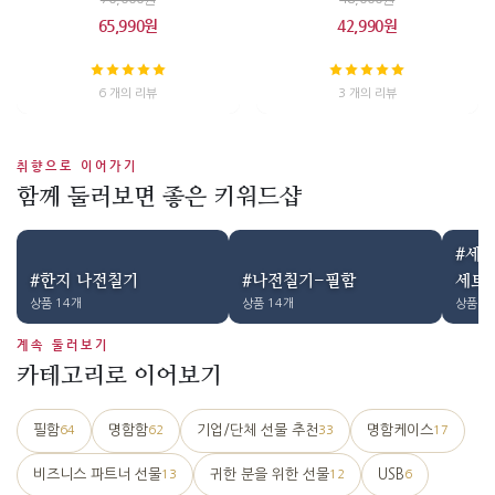
65,990원
42,990원
6 개의 리뷰
3 개의 리뷰
취향으로 이어가기
함께 둘러보면 좋은 키워드샵
#세트
#한지 나전칠기
#나전칠기-필함
세트
상품 14개
상품 14개
상품 8
계속 둘러보기
카테고리로 이어보기
필함
명함함
기업/단체 선물 추천
명함케이스
64
62
33
17
비즈니스 파트너 선물
귀한 분을 위한 선물
USB
13
12
6