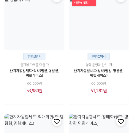
-15% 할인
한영설명서
한영설명서
한지와 자개를 더한 자
청학 문양과 한지, 자
한지자동함세트-적학(필함,명함함,
한지자동함세트-청학(필함,명함함,
명함케이스)
명함케이스)
60,000원
60,000원
53,980원
51,281원