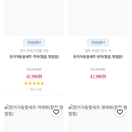
한영설명서
한영설명서
한지 위에 자개를 더한
청학 문양과 한지, 자
한지자동함세트-적학(필함,명함함)
한지자동함세트-청학(필함,명함함)
50,000원
50,000원
42,980원
42,980원
1 개의 리뷰