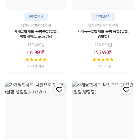
한영설명서
한영설명서
송학도 문양을 담은 자
송학 문양 자개로 전통
자개필함세트-문방송학(필함,
자개둥근필함세트-문방 송학(필함,
명함케이스,usb32G)
명함함)
150,000원
170,000원
135,980원
155,990원
4 개의 리뷰
1 개의 리뷰