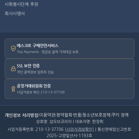
사회봉사단체 후원
회사사명서
에스크로 구매안전서비스
Toss Payments · 현금성 결제 거래대금 보호
SSL 보안 인증
개인·결제정보 암호화 전송
공정거래위원회 인증
사업자정보 확인 210-13-37706
개인정보 처리방침
|
이용약관
|
청약철회·반품
|
청소년보호정책
|
쿠키 정책
상호명: 샵오브코리아 | 대표자명: 한창휘
사업자등록번호: 210-13-37706
[사업자정보확인]
| 통신판매업신고번호:
2025-고양일산서-1193호