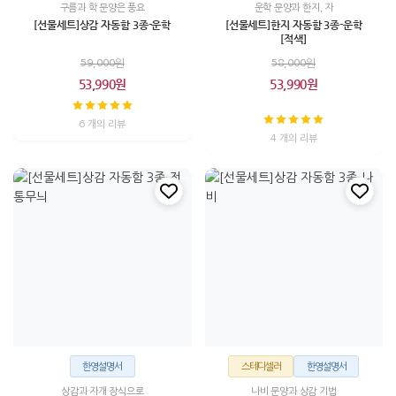
구름과 학 문양은 풍요
운학 문양과 한지, 자
[선물세트]상감 자동함 3종-운학
[선물세트]한지 자동함 3종-운학
[적색]
59,000원
58,000원
53,990원
53,990원
6 개의 리뷰
4 개의 리뷰
한영설명서
스테디셀러
한영설명서
상감과 자개 장식으로
나비 문양과 상감 기법