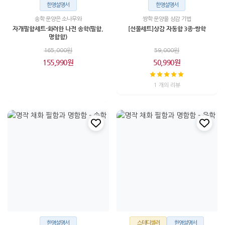
한영설명서
한영설명서
송학 문양은 소나무와
쌍학 문양을 상감 기법
자개필함세트-화려한 나전 송학(필함,
[선물세트]상감 자동함 3종-쌍학
명함함)
165,000원
59,000원
155,990원
50,990원
1 개의 리뷰
한영설명서
스테디셀러
한영설명서