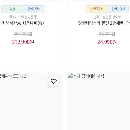
엄선
한영설명서
스테디셀러
한영설명서
화조와 나비 문양은 풍
군학도 문양은 장수와
좌보석함大-화조나비(흑)
명함케이스와 볼펜 2종세트-군
360,000원
28,000원
312,990원
24,990원