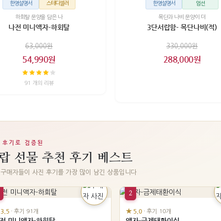
한영설명서
스테디셀러
한영설명서
엄선
하회탈 문양을 담은 나
목단과 나비 문양이 더
나전 미니액자-하회탈
3단서랍함- 목단나비(적)
63,000원
330,000원
54,990원
288,000원
91 개의 리뷰
 후기로 검증된
랍 선물 추천 후기 베스트
 구매자들이 사진 후기를 가장 많이 남긴 상품입니다
2
 3.5
★ 5.0
· 후기 91개
· 후기 10개
전 미니액자-하회탈
액자-금제태환이식