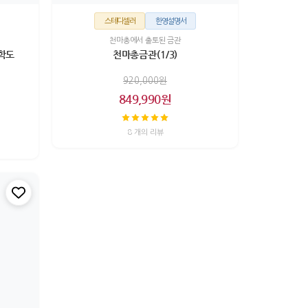
스테디셀러
한영설명서
천마총에서 출토된 금관
학도
천마총금관(1/3)
920,000원
849,990원
8 개의 리뷰