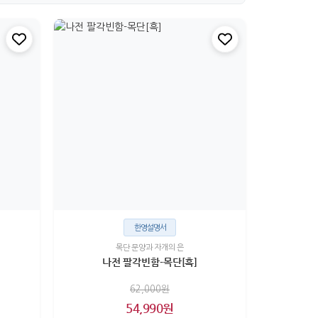
한영설명서
목단 문양과 자개의 은
나전 팔각빈함-목단[흑]
62,000원
54,990원