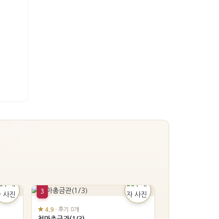
3
★ 4.9
· 후기 8개
천마총금관(1/3)