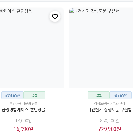
영중일설명서
엄선
엄선
한영설명서
훈민정음 서문과 전통
장생도문은 장수와 건강
금장명함케이스-훈민정음
나전칠기 장생도문 구절함
18,000원
850,000원
16,990원
729,900원