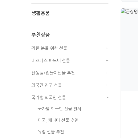
필함
생활용품
명함함
부채
USB
추천상품
인형/탈/액자
노트/필기구
귀한 분을 위한 선물
손거울
엽서/연하장
비즈니스 파트너 선물
보석함/경대
책갈피/메모자석
선생님/집들이선물 추천
도자기/컵/받침
액자/시계/족자
외국인 친구 선물
수저/식탁보
나전병품/쟁반/상패
국가별 외국인 선물
지갑/주머니/필통
명함케이스
국가별 외국인 선물 전체
열쇠고리
기타사무용품
미국, 캐나다 선물 추천
장식용소품
유럽 선물 추천
전통적인 생활소품