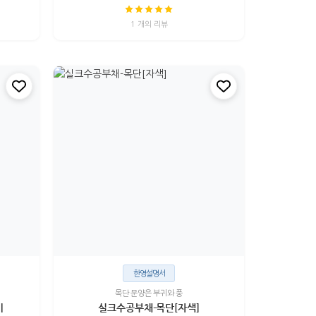
1 개의 리뷰
한영설명서
목단 문양은 부귀와 풍
비
실크수공부채-목단[자색]