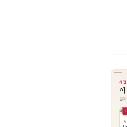
사진
아
실제
1
★
나