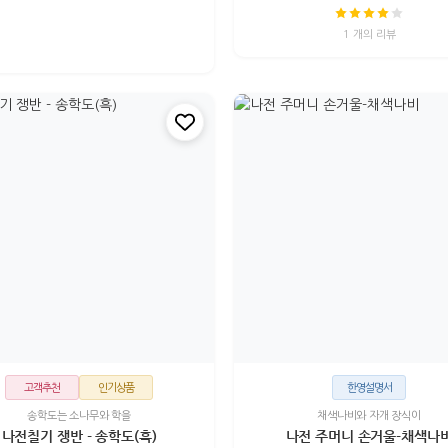
1 개의 리뷰
고객추천
인기상품
한영설명서
송학도는 소나무와 학을
채색나비와 자개 장식이
나전칠기 쟁반 - 송학도(흑)
나전 주머니 손거울-채색나