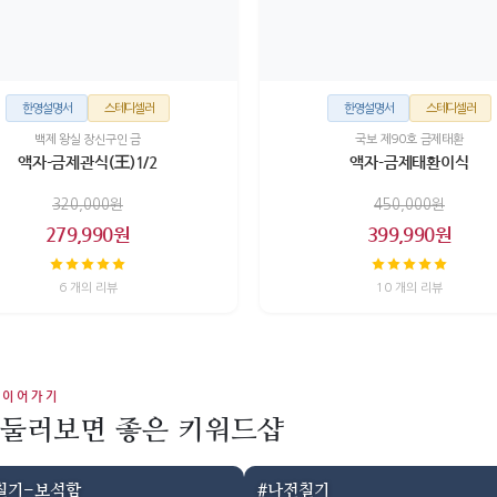
한영설명서
스테디셀러
한영설명서
스테디셀러
백제 왕실 장신구인 금
국보 제90호 금제태환
액자-금제관식(王)1/2
액자-금제태환이식
320,000원
450,000원
279,990원
399,990원
6 개의 리뷰
10 개의 리뷰
 이어가기
 둘러보면 좋은 키워드샵
칠기-보석함
#나전칠기