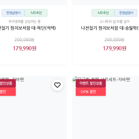
한영설명서
MD추천
MD추천
한영설명서
부귀영화를 상징하는 풍
소나무와 달 위를 날아
칠기 한지보석함 대-목단(적색)
나전칠기 한지보석함 대-송월학(
200,000원
200,000원
179,990원
179,990원
 할인상품
이벤트 할인상품
 할인
-24% 할인