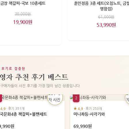
금장 책갈피-국보 10종세트
훈민정음 3종 세트(오침노트, 금
명함집)
30,000원
61,000원
19,900원
53,990원
 후기로 검증된
영자 추천 후기 베스트
 구매자들이 사진 후기를 가장 많이 남긴 상품입니다
2
 4.9
★ 4.9
· 후기 351개
· 후기 253개
국문화4종 책갈피+볼펜세트
미니좌등-사각기와
9,990원
69,990원