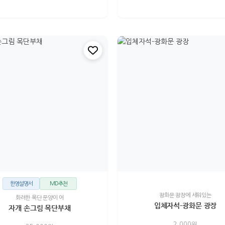
한영설명서
MD추천
광화문 광장에 세워있는
화려한 목단 문양이 어
입체자석-광화문 광장
자개 손그림 목단부채
2,000원