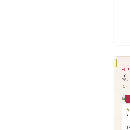
사진
운
실제
1
★
한
1