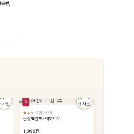
필볼펜,
3
★ 4.9
· 후기 237개
금장책갈피- 매화나무
1,990원