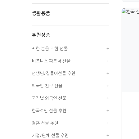
필함
생활용품
명함함
부채
USB
추천상품
인형/탈/액자
노트/필기구
귀한 분을 위한 선물
손거울
엽서/연하장
비즈니스 파트너 선물
보석함/경대
책갈피/메모자석
선생님/집들이선물 추천
도자기/컵/받침
액자/시계/족자
외국인 친구 선물
수저/식탁보
나전병품/쟁반/상패
국가별 외국인 선물
지갑/주머니/필통
명함케이스
한국적인 선물 추천
열쇠고리
기타사무용품
결혼 선물 추천
장식용소품
기업/단체 선물 추천
전통적인 생활소품