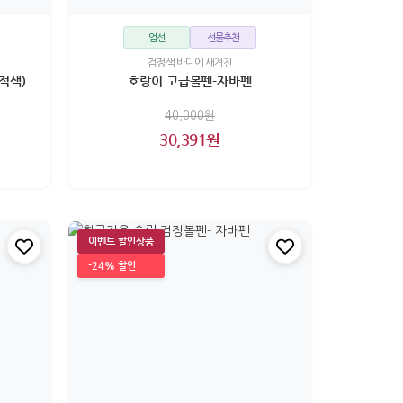
엄선
선물추천
검정색 바디에 새겨진
적색)
호랑이 고급볼펜-자바펜
40,000원
30,391원
이벤트 할인상품
-24% 할인