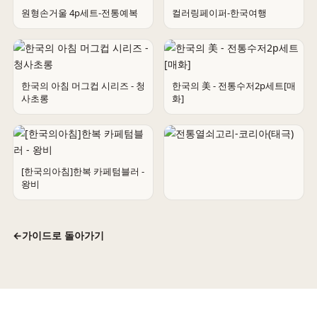
원형손거울 4p세트-전통예복
컬러링페이퍼-한국여행
한국의 아침 머그컵 시리즈 - 청
한국의 美 - 전통수저2p세트[매
사초롱
화]
[한국의아침]한복 카페텀블러 -
왕비
전통열쇠고리-코리아(태극)
←
가이드로 돌아가기