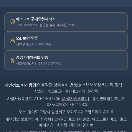
에스크로 구매안전서비스
Toss Payments · 현금성 결제 거래대금 보호
SSL 보안 인증
개인·결제정보 암호화 전송
공정거래위원회 인증
사업자정보 확인 210-13-37706
개인정보 처리방침
|
이용약관
|
청약철회·반품
|
청소년보호정책
|
쿠키 정책
상호명: 샵오브코리아 | 대표자명: 한창휘
사업자등록번호: 210-13-37706
[사업자정보확인]
| 통신판매업신고번호:
2025-고양일산서-1193호
주소: 경기도 고양시 일산서구 주화로 42 주엽프라자 401호
개인정보 보호책임자: 한창휘 | 결제PG: 토스페이먼츠, 에스크로서비스 : 토스
페이먼츠 | 호스팅: (주)스마일서브