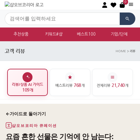
0
추천상품
키워드#샵
베스트100
기업/단체
고객 리뷰
HOME
리뷰
리뷰/상품 AI 가이드
768
21,740
베스트리뷰
개
전체리뷰
개
109
개
←
가이드로 돌아가기
샵오브코리아 큐레이션
요즘 흔한 선물은 기억에 안 남는다: