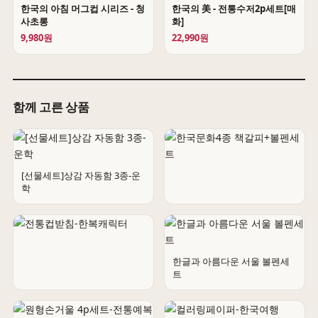
한국의 아침 머그컵 시리즈 - 청
한국의 美 - 전통수저2p세트[매
사초롱
화]
9,980원
22,990원
함께 고른 상품
[선물세트]상감 자동함 3종-운
학
한국문화4종 책갈피+볼펜세트
한글과 아름다운 서울 볼펜세
트
전통컵받침-한복캐릭터