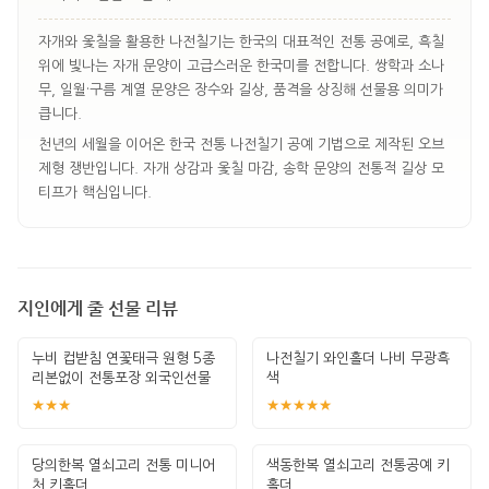
자개와 옻칠을 활용한 나전칠기는 한국의 대표적인 전통 공예로, 흑칠
위에 빛나는 자개 문양이 고급스러운 한국미를 전합니다. 쌍학과 소나
무, 일월·구름 계열 문양은 장수와 길상, 품격을 상징해 선물용 의미가
큽니다.
천년의 세월을 이어온 한국 전통 나전칠기 공예 기법으로 제작된 오브
제형 쟁반입니다. 자개 상감과 옻칠 마감, 송학 문양의 전통적 길상 모
티프가 핵심입니다.
지인에게 줄 선물 리뷰
누비 컵받침 연꽃태극 원형 5종
나전칠기 와인홀더 나비 무광흑
리본없이 전통포장 외국인선물
색
한국기념
★★★
★★★★★
당의한복 열쇠고리 전통 미니어
색동한복 열쇠고리 전통공예 키
처 키홀더
홀더