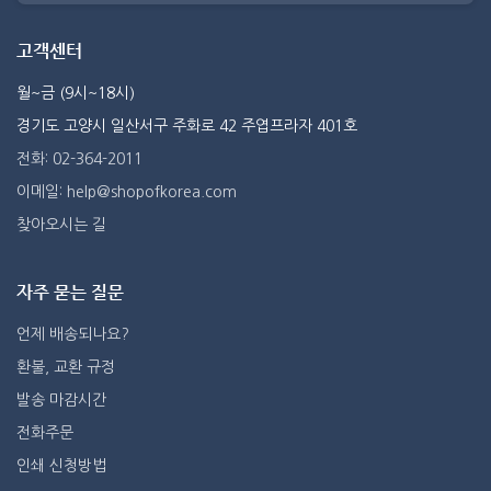
고객센터
월~금 (9시~18시)
경기도 고양시 일산서구 주화로 42 주엽프라자 401호
전화: 02-364-2011
이메일: help@shopofkorea.com
찾아오시는 길
자주 묻는 질문
언제 배송되나요?
환불, 교환 규정
발송 마감시간
전화주문
인쇄 신청방법