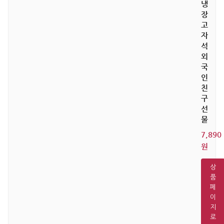
냉
장
고
자
석
외
국
인
친
구
선
물
7,890
원
상
품
페
이
지
로