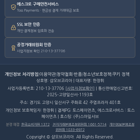
에스크로 구매안전서비스
Toss Payments · 현금성 결제 거래대금 보호
SSL 보안 인증
개인·결제정보 암호화 전송
공정거래위원회 인증
사업자정보 확인 210-13-37706
개인정보 처리방침
|
이용약관
|
청약철회·반품
|
청소년보호정책
|
쿠키 정책
상호명: 샵오브코리아 | 대표자명: 한창휘
사업자등록번호: 210-13-37706
[사업자정보확인]
| 통신판매업신고번호:
2025-고양일산서-1193호
주소: 경기도 고양시 일산서구 주화로 42 주엽프라자 401호
개인정보 보호책임자: 한창휘 | 결제PG: 토스페이먼츠, 에스크로서비스 : 토스
페이먼츠 | 호스팅: (주)스마일서브
분쟁 해결
:
한국소비자원 1372
·
전자거래분쟁조정위원회 1661-5714
·
개인정보분쟁조정
위원회 1833-6972
Copyright © 샵오브코리아. All Rights Reserved.