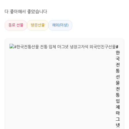
다 좋아해서 좋았습니다
동료 선물
방문선물
해외(미상)
#
한
국
전
통
선
물
전
통
입
체
마
그
넷