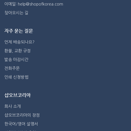
이메일: help@shopofkorea.com
찾아오시는 길
자주 묻는 질문
언제 배송되나요?
환불, 교환 규정
발송 마감시간
전화주문
인쇄 신청방법
샵오브코리아
회사 소개
샵오브코리아의 장점
한국어/영어 설명서