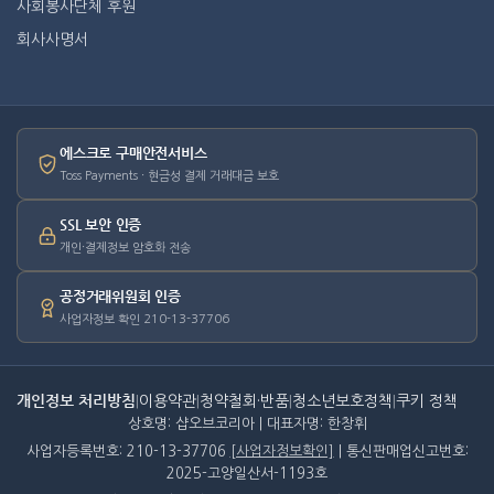
사회봉사단체 후원
회사사명서
에스크로 구매안전서비스
Toss Payments · 현금성 결제 거래대금 보호
SSL 보안 인증
개인·결제정보 암호화 전송
공정거래위원회 인증
사업자정보 확인 210-13-37706
개인정보 처리방침
|
이용약관
|
청약철회·반품
|
청소년보호정책
|
쿠키 정책
상호명: 샵오브코리아 | 대표자명: 한창휘
사업자등록번호: 210-13-37706
[사업자정보확인]
| 통신판매업신고번호:
2025-고양일산서-1193호