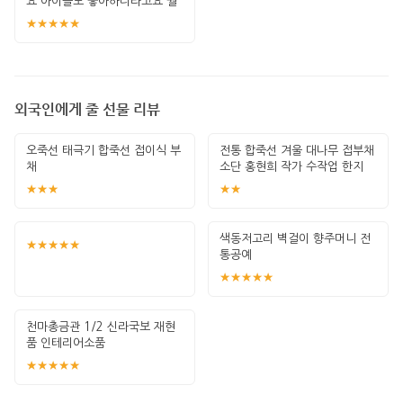
요 아이들도 좋아하더라고요 퀄
리티도 좋고요
★★★★★
외국인에게 줄 선물 리뷰
오죽선 태극기 합죽선 접이식 부
전통 합죽선 겨울 대나무 접부채
채
소단 홍현희 작가 수작업 한지
그림 고급
★★★
★★
색동저고리 벽걸이 향주머니 전
★★★★★
통공예
★★★★★
천마총금관 1/2 신라국보 재현
품 인테리어소품
★★★★★