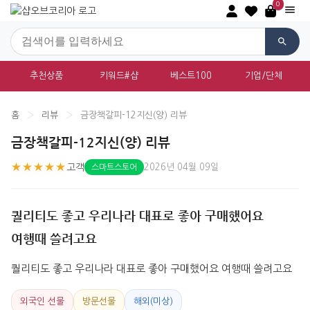
0
추천상품
키워드#샵
베스트100
기업/단체
홈
›
리뷰
›
금장책갈피-12지신(양) 리뷰
금장책갈피-12지신(양) 리뷰
★★★★★
고객
2026년 04월 09일
스마트스토어
퀄리티도 좋고 우리나라 대표로 좋아 구매했어요
여행때 쓸려고요
퀄리티도 좋고 우리나라 대표로 좋아 구매했어요 여행때 쓸려고요
외국인 선물
방문선물
해외(미상)