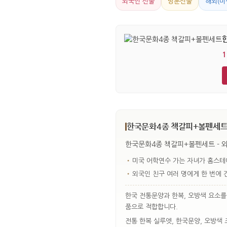
외국인 선물
방문선물
해외(미
1
한국문화4종 책갈피+볼펜세트 
한국문화4종 책갈피+볼펜세트 - 외
•
미국 어학연수 가는 자녀가 홈스테
•
외국인 친구 여러 명에게 한 번에 
한국 전통문양과 한복, 오방색 요소를
품으로 적합합니다.
전통 한복 실루엣, 한국문양, 오방색