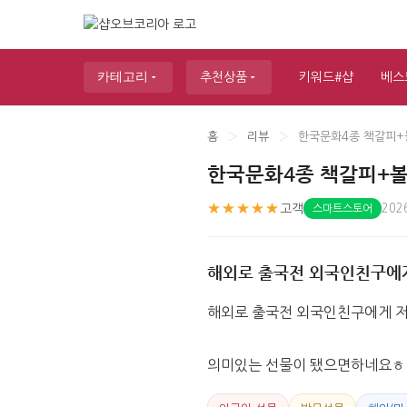
카테고리
추천상품
키워드#샵
베스
홈
›
리뷰
›
한국문화4종 책갈피+
한국문화4종 책갈피+
★★★★★
고객
202
스마트스토어
해외로 출국전 외국인친구에
해외로 출국전 외국인친구에게 
의미있는 선물이 됐으면하네요ㅎ