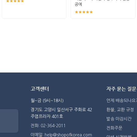
★★★★★
공예
★★★★★
고객센터
자주 묻는 질문
월~금 (9시~18시)
언제 배송되나요
경기도 고양시 일산서구 주화로 42
환불, 교환 규정
주엽프라자 401호
발송 마감시간
전화: 02-364-2011
전화주문
이메일: help@shopofkorea.com