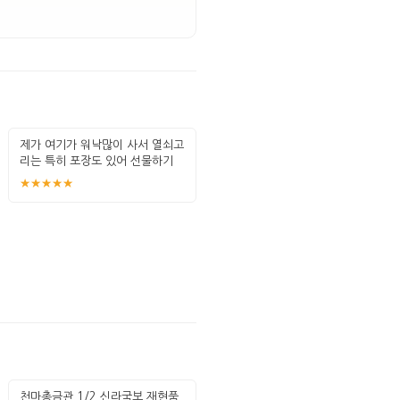
제가 여기가 워낙많이 사서 열쇠고
리는 특히 포장도 있어 선물하기
좋고 퀄
★★★★★
천마총금관 1/2 신라국보 재현품