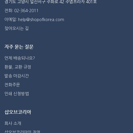
경기도 고양시 일산서구 주화로 42 주엽프라자 401호
전화: 02-364-2011
이메일: help@shopofkorea.com
찾아오시는 길
자주 묻는 질문
언제 배송되나요?
환불, 교환 규정
발송 마감시간
전화주문
인쇄 신청방법
샵오브코리아
회사 소개
샵오브코리아의 장점