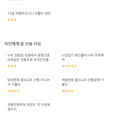
15일 여행하고나니 보풀이 생김
★★★
지인에게 줄 선물 리뷰
누비 컵받침 연꽃태극 원형 5종
나전칠기 와인홀더 나비 무광흑
리본없이 전통포장 외국인선물
색
한국기념
★★★
★★★★★
당의한복 열쇠고리 전통 미니어
색동한복 열쇠고리 전통공예 키
처 키홀더
홀더
★★★★
★★★★
전통민화부채 모란도 적 수공예
접이식