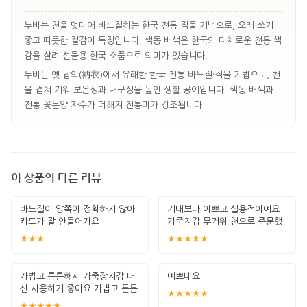
누비는 천을 덧대어 바느질하는 한국 전통 직물 기법으로, 오래 쓰기
좋고 따뜻한 질감이 특징입니다. 색동 배색은 한국의 다채로운 전통 색
감을 살려 선물용 한국 소품으로 의미가 있습니다.
누비는 옛 납의(衲衣)에서 유래한 한국 전통 바느질·직물 기법으로, 천
을 겹쳐 기워 보온성과 내구성을 높인 생활 공예입니다. 색동 배색과
전통 꽃문양 자수가 더해져 전통미가 강조됩니다.
이 상품의 다른 리뷰
바느질이 양쪽이 정확하지 않아
기대보다 이쁘고 실용적이예요
카드가 잘 안들어가요
가죽지갑 무거워 천으로 주문했
는데 가성비 짱
★★★
★★★★★
가볍고 튼튼해서 가죽장지갑 대
예쁘네요
신 사용하기 좋아요 가볍고 튼튼
★★★★★
해서 누비장지
★★★★★