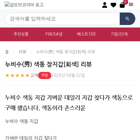
0
추천상품
키워드#샵
베스트100
기업/단체
홈
›
리뷰
›
누비수(秀) 색동 장지갑[회색] 리뷰
누비수(秀) 색동 장지갑[회색] 리뷰
★★★★★
고객
2026년 04월 02일
쿠팡
누비수 색동 지갑 가벼운 데일리 지갑 찾다가 색동으로
구매 했습니다. 색동이라 촌스러운
누비수 색동 지갑
가벼운 데일리 지갑 찾다가