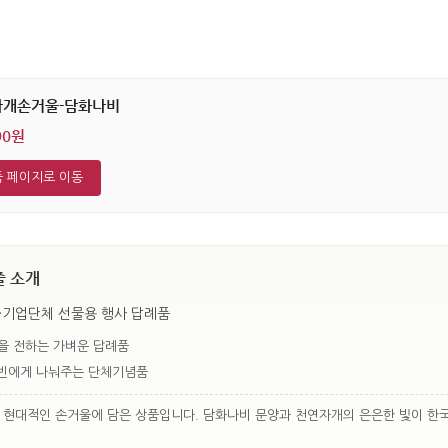
자개손거울-담화나비
90원
 페이지로 이동
줄 소개
·기업단체 선물용 행사 답례품
을 전하는 가벼운 답례품
내빈에게 나눠주는 단체기념품
를 현대적인 손거울에 담은 상품입니다. 담화나비 문양과 천연자개의 은은한 빛이 한