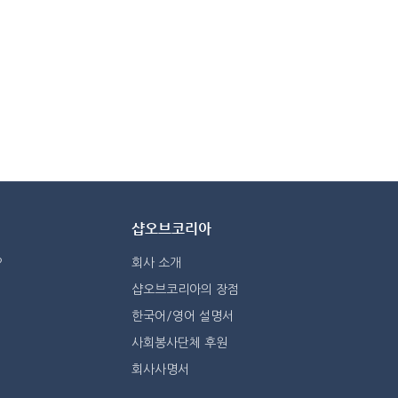
샵오브코리아
?
회사 소개
샵오브코리아의 장점
한국어/영어 설명서
사회봉사단체 후원
회사사명서