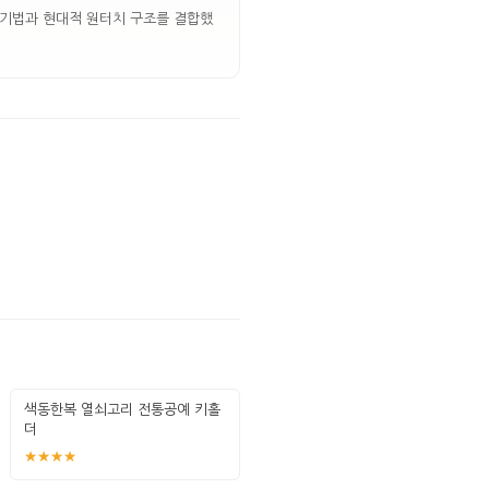
 기법과 현대적 원터치 구조를 결합했
색동한복 열쇠고리 전통공예 키홀
더
★★★★