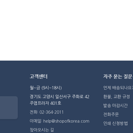
고객센터
자주 묻는 질문
월~금 (9시~18시)
언제 배송되나요
경기도 고양시 일산서구 주화로 42
환불, 교환 규정
주엽프라자 401호
발송 마감시간
전화: 02-364-2011
전화주문
이메일: help@shopofkorea.com
인쇄 신청방법
찾아오시는 길