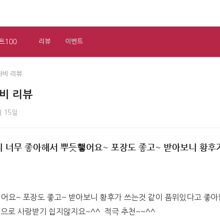
트100
리뷰
이벤트
나비 리뷰
비 리뷰
월 15일
 너무 좋아해서 뿌듯햏어요~ 포장도 좋고~ 받아보니 황후
요~ 포장도 좋고~ 받아보니 황후가 쓰는것 같이 품위있다고 좋아합
으로 사랑받기 쉽지않지요~^^  적극 추천~~^^