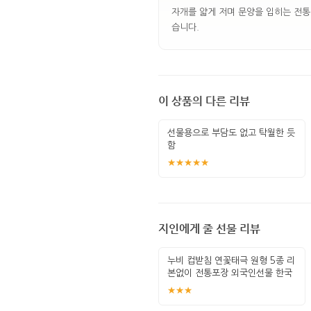
자개를 얇게 저며 문양을 입히는 전통
습니다.
이 상품의 다른 리뷰
선물용으로 부담도 없고 탁월한 듯
함
★★★★★
지인에게 줄 선물 리뷰
누비 컵받침 연꽃태극 원형 5종 리
본없이 전통포장 외국인선물 한국
기념
★★★