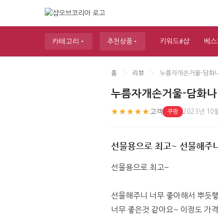
카테고리
추천상품
키워드#샵
베스
홈
›
리뷰
›
누름자개손거울-담화
누름자개손거울-담화나
★★★★★
고객
2023년 10
쿠팡
선물용으로 최고~ 선물해주니
선물용으로 최고~ 
선물해주니 너무 좋아해서 뿌듯햏어
너무 좋은것 같아요~ 이정도 가격