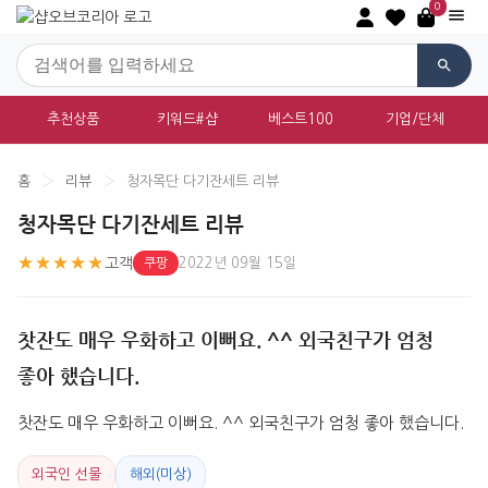
0
추천상품
키워드#샵
베스트100
기업/단체
홈
›
리뷰
›
청자목단 다기잔세트 리뷰
청자목단 다기잔세트 리뷰
★★★★★
고객
2022년 09월 15일
쿠팡
찻잔도 매우 우화하고 이뻐요. ^^ 외국친구가 엄청
좋아 했습니다.
찻잔도 매우 우화하고 이뻐요. ^^ 외국친구가 엄청 좋아 했습니다.
외국인 선물
해외(미상)