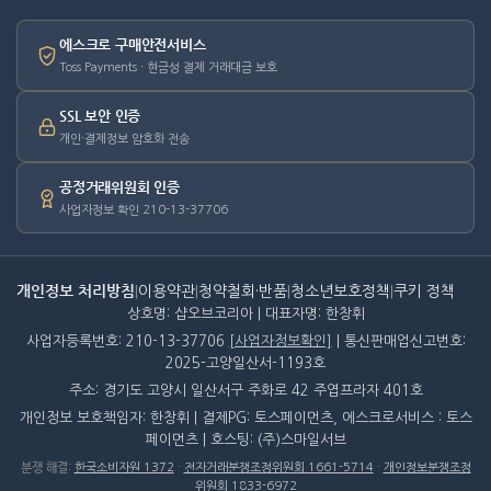
에스크로 구매안전서비스
Toss Payments · 현금성 결제 거래대금 보호
SSL 보안 인증
개인·결제정보 암호화 전송
공정거래위원회 인증
사업자정보 확인 210-13-37706
개인정보 처리방침
|
이용약관
|
청약철회·반품
|
청소년보호정책
|
쿠키 정책
상호명: 샵오브코리아 | 대표자명: 한창휘
사업자등록번호: 210-13-37706
[사업자정보확인]
| 통신판매업신고번호:
2025-고양일산서-1193호
주소: 경기도 고양시 일산서구 주화로 42 주엽프라자 401호
개인정보 보호책임자: 한창휘 | 결제PG: 토스페이먼츠, 에스크로서비스 : 토스
페이먼츠 | 호스팅: (주)스마일서브
분쟁 해결
:
한국소비자원 1372
·
전자거래분쟁조정위원회 1661-5714
·
개인정보분쟁조정
위원회 1833-6972