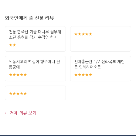
외국인에게 줄 선물 리뷰
전통 합죽선 겨울 대나무 접부채
★★★★★
소단 홍현희 작가 수작업 한지
그림 고급
★★
색동저고리 벽걸이 향주머니 전
천마총금관 1/2 신라국보 재현
통공예
품 인테리어소품
★★★★★
★★★★★
★★★★★
← 전체 리뷰 보기