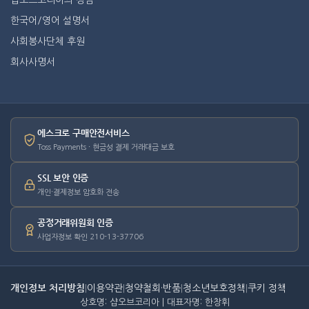
샵오브코리아의 장점
한국어/영어 설명서
사회봉사단체 후원
회사사명서
에스크로 구매안전서비스
Toss Payments · 현금성 결제 거래대금 보호
SSL 보안 인증
개인·결제정보 암호화 전송
공정거래위원회 인증
사업자정보 확인 210-13-37706
개인정보 처리방침
|
이용약관
|
청약철회·반품
|
청소년보호정책
|
쿠키 정책
상호명: 샵오브코리아 | 대표자명: 한창휘