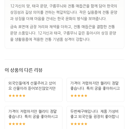
12지신의 양, 태극 문양, 구름무늬와 전통 매듭끈을 함께 담아 한국의
상징성과 길상 의미를 전하는 책갈피입니다. 작은 실용품에 전통 문양
과 상징을 더해 마음을 건네는 한국 문화의 방식을 보여줍니다.
금속 표면에 금장 처리와 채색을 더하고, 전통 매듭끈을 결합한 전통
문양 소품입니다. 12지신과 태극, 구름무늬 같은 동아시아 상징 문양
을 생활용품에 적용한 전통 기념품 성격이 강합니다.
이 상품의 다른 리뷰
외국인들에게 선물주려고 샀어
가격이 저렴하지만 퀄리티 정말
요 산물이라 뜯어보진않았지만
좋습니다. 특히 궁을 좋아하시고
한국적인 포장이
책 좋아하
★★★★★
★★★★★
가격이 저렴하지만 퀄리티 정말
두번째구매입니다. 제품 가성비
좋습니다. 특히 궁을 좋아하시고
좋고 외국인들 굉장히 좋아합니
책 좋아하
다. 안전하게
★★★★★
★★★★★