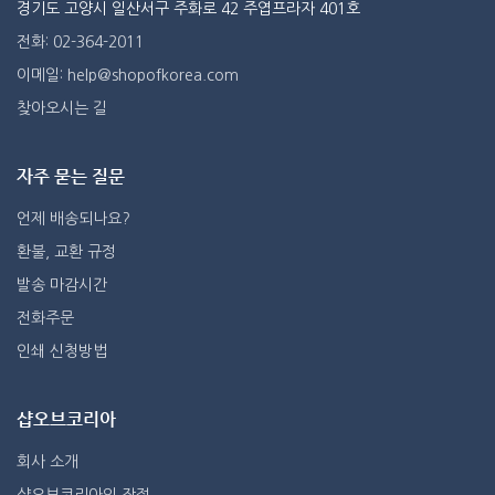
경기도 고양시 일산서구 주화로 42 주엽프라자 401호
전화: 02-364-2011
이메일: help@shopofkorea.com
찾아오시는 길
자주 묻는 질문
언제 배송되나요?
환불, 교환 규정
발송 마감시간
전화주문
인쇄 신청방법
샵오브코리아
회사 소개