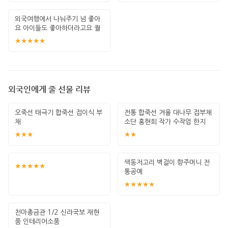
외국여행에서 나눠주기 넘 좋아
요 아이들도 좋아하더라고요 퀄
리티도 좋고요
★★★★★
외국인에게 줄 선물 리뷰
오죽선 태극기 합죽선 접이식 부
전통 합죽선 겨울 대나무 접부채
채
소단 홍현희 작가 수작업 한지
그림 고급
★★★
★★
색동저고리 벽걸이 향주머니 전
★★★★★
통공예
★★★★★
천마총금관 1/2 신라국보 재현
품 인테리어소품