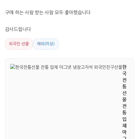
구매 하는 사람 받는 사람 모두 좋아했습니다
감사드립니다
외국인 선물
해외(미상)
한
국
전
통
선
물
전
통
입
체
마
그