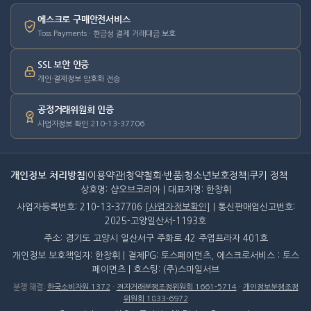
에스크로 구매안전서비스
Toss Payments · 현금성 결제 거래대금 보호
SSL 보안 인증
개인·결제정보 암호화 전송
공정거래위원회 인증
사업자정보 확인 210-13-37706
개인정보 처리방침
|
이용약관
|
청약철회·반품
|
청소년보호정책
|
쿠키 정책
상호명: 샵오브코리아 | 대표자명: 한창휘
사업자등록번호: 210-13-37706
[사업자정보확인]
| 통신판매업신고번호:
2025-고양일산서-1193호
주소: 경기도 고양시 일산서구 주화로 42 주엽프라자 401호
개인정보 보호책임자: 한창휘 | 결제PG: 토스페이먼츠, 에스크로서비스 : 토스
페이먼츠 | 호스팅: (주)스마일서브
분쟁 해결
:
한국소비자원 1372
·
전자거래분쟁조정위원회 1661-5714
·
개인정보분쟁조정
위원회 1833-6972