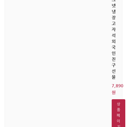
넷
냉
장
고
자
석
외
국
인
친
구
선
물
7,890
원
상
품
페
이
지