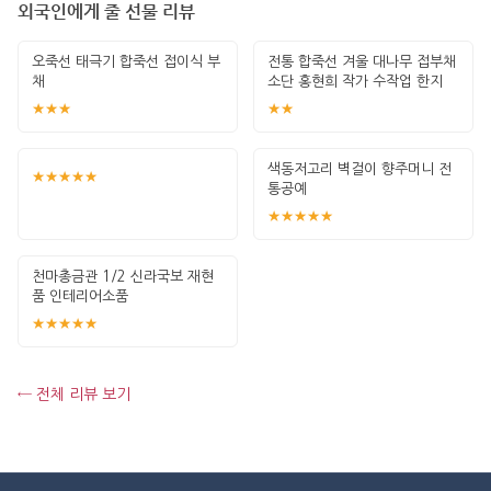
외국인에게 줄 선물 리뷰
오죽선 태극기 합죽선 접이식 부
전통 합죽선 겨울 대나무 접부채
채
소단 홍현희 작가 수작업 한지
그림 고급
★★★
★★
색동저고리 벽걸이 향주머니 전
★★★★★
통공예
★★★★★
천마총금관 1/2 신라국보 재현
품 인테리어소품
★★★★★
← 전체 리뷰 보기