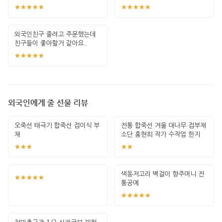
★★★★★
★★★★★
외국인친구 줄려고 주문했는데
친구들이 좋아할거 같아요..
★★★★★
외국인에게 줄 선물 리뷰
오죽선 태극기 합죽선 접이식 부
전통 합죽선 겨울 대나무 접부채
채
소단 홍현희 작가 수작업 한지
그림 고급
★★★
★★
색동저고리 벽걸이 향주머니 전
★★★★★
통공예
★★★★★