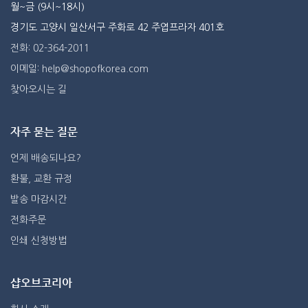
월~금 (9시~18시)
경기도 고양시 일산서구 주화로 42 주엽프라자 401호
전화: 02-364-2011
이메일: help@shopofkorea.com
찾아오시는 길
자주 묻는 질문
언제 배송되나요?
환불, 교환 규정
발송 마감시간
전화주문
인쇄 신청방법
샵오브코리아