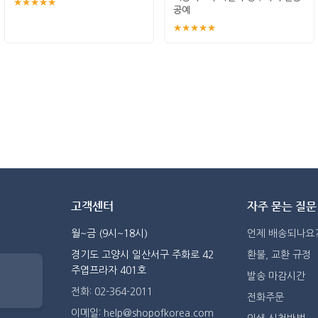
★★★★★
공예
★★★★★
고객센터
자주 묻는 질문
월~금 (9시~18시)
언제 배송되나요
경기도 고양시 일산서구 주화로 42
환불, 교환 규정
주엽프라자 401호
발송 마감시간
전화: 02-364-2011
전화주문
이메일: help@shopofkorea.com