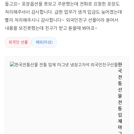
들고요~ 포장옵션을 못보고 주문했는데 전화로 요청한 포장도 
처리해주셔서 감사합니다. 급한 업무가 생겨 입금도 늦어졌는데 
빨리 처리해주시니 감사합니다~ 외국인친구 선물이라 뜯어서 
내용을 보진못했는데 친구가 받고 뜯을때 봐야죠~
외국인 선물
해외(미상)
한
국
전
통
선
물
전
통
입
체
마
그