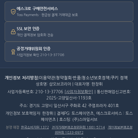
에스크로 구매안전서비스
Toss Payments · 현금성 결제 거래대금 보호
SSL 보안 인증
개인·결제정보 암호화 전송
공정거래위원회 인증
사업자정보 확인 210-13-37706
개인정보 처리방침
|
이용약관
|
청약철회·반품
|
청소년보호정책
|
쿠키 정책
상호명: 샵오브코리아 | 대표자명: 한창휘
사업자등록번호: 210-13-37706
[사업자정보확인]
| 통신판매업신고번호:
2025-고양일산서-1193호
주소: 경기도 고양시 일산서구 주화로 42 주엽프라자 401호
개인정보 보호책임자: 한창휘 | 결제PG: 토스페이먼츠, 에스크로서비스 : 토스
페이먼츠 | 호스팅: (주)스마일서브
분쟁 해결
:
한국소비자원 1372
·
전자거래분쟁조정위원회 1661-5714
·
개인정보분쟁조정
위원회 1833-6972