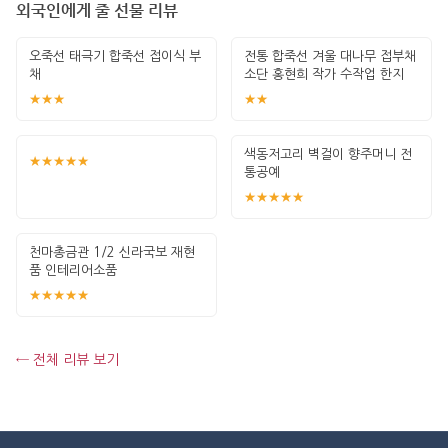
외국인에게 줄 선물 리뷰
오죽선 태극기 합죽선 접이식 부
전통 합죽선 겨울 대나무 접부채
채
소단 홍현희 작가 수작업 한지
그림 고급
★★★
★★
색동저고리 벽걸이 향주머니 전
★★★★★
통공예
★★★★★
천마총금관 1/2 신라국보 재현
품 인테리어소품
★★★★★
← 전체 리뷰 보기