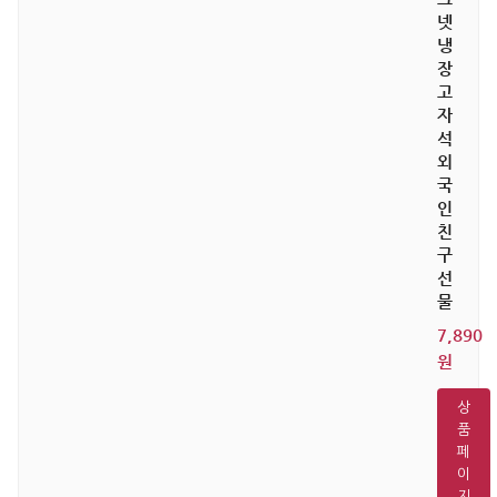
넷
냉
장
고
자
석
외
국
인
친
구
선
물
7,890
원
상
품
페
이
지