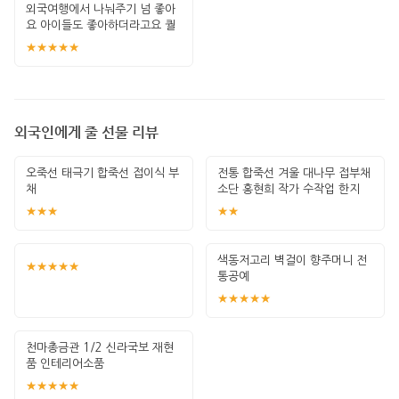
외국여행에서 나눠주기 넘 좋아
요 아이들도 좋아하더라고요 퀄
리티도 좋고요
★★★★★
외국인에게 줄 선물 리뷰
오죽선 태극기 합죽선 접이식 부
전통 합죽선 겨울 대나무 접부채
채
소단 홍현희 작가 수작업 한지
그림 고급
★★★
★★
색동저고리 벽걸이 향주머니 전
★★★★★
통공예
★★★★★
천마총금관 1/2 신라국보 재현
품 인테리어소품
★★★★★