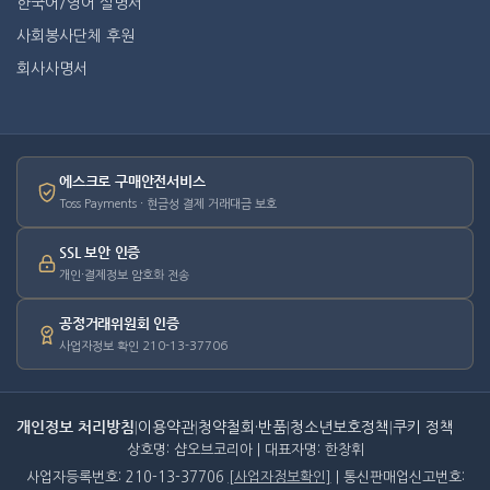
한국어/영어 설명서
사회봉사단체 후원
회사사명서
에스크로 구매안전서비스
Toss Payments · 현금성 결제 거래대금 보호
SSL 보안 인증
개인·결제정보 암호화 전송
공정거래위원회 인증
사업자정보 확인 210-13-37706
개인정보 처리방침
|
이용약관
|
청약철회·반품
|
청소년보호정책
|
쿠키 정책
상호명: 샵오브코리아 | 대표자명: 한창휘
사업자등록번호: 210-13-37706
[사업자정보확인]
| 통신판매업신고번호: