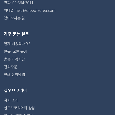
전화: 02-364-2011
이메일: help@shopofkorea.com
찾아오시는 길
자주 묻는 질문
언제 배송되나요?
환불, 교환 규정
발송 마감시간
전화주문
인쇄 신청방법
샵오브코리아
회사 소개
샵오브코리아의 장점