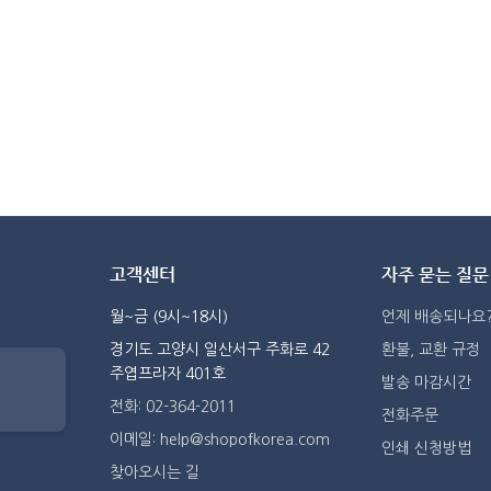
고객센터
자주 묻는 질문
월~금 (9시~18시)
언제 배송되나요
경기도 고양시 일산서구 주화로 42
환불, 교환 규정
주엽프라자 401호
발송 마감시간
전화: 02-364-2011
전화주문
이메일: help@shopofkorea.com
인쇄 신청방법
찾아오시는 길