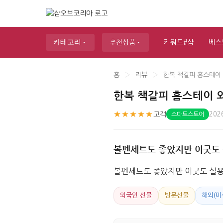
카테고리
추천상품
키워드#샵
베스
홈
›
리뷰
›
한복 책갈피 홈스테이 
한복 책갈피 홈스테이 
★★★★★
고객
202
스마트스토어
볼펜세트도 좋았지만 이굿도
볼펜세트도 좋았지만 이굿도 실용
외국인 선물
방문선물
해외(미