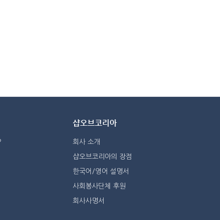
샵오브코리아
?
회사 소개
샵오브코리아의 장점
한국어/영어 설명서
사회봉사단체 후원
회사사명서