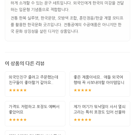
하게 소개할 수 있는 문구 세트입니다. 외국인에게 한국의 미감을 전달
하는 입문형 기념품으로 적합합니다.
전통 한복 실루엣, 한국문양, 오방색 조합, 훈민정음/한글 계열 모티프
를 활용한 한국문화 굿즈입니다. 전통공예의 수공예품은 아니지만 한
국 문화 상징성을 살린 디자인 상품입니다.
이 상품의 다른 리뷰
외국인친구 줄려고 주문했는데
좋은 제품이네요.. 애들 외국여
친구들이 좋아할거 같아요..
행때 꼭 사보내야할 아이템입니
다. 잘 썻습
★★★★★
★★★★★
가격도 저렴하고 포장도 예뻐서
제가 여기가 워낙많이 사서 열쇠
좋았어요
고리는 특히 포장도 있어 선물하
기 좋고 퀄
★★★★★
★★★★★