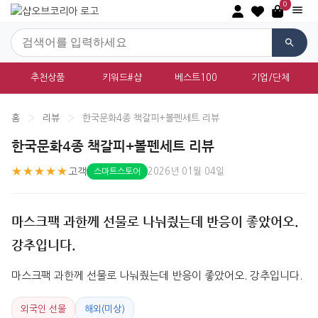
0
추천상품
키워드#샵
베스트100
기업/단체
홈
›
리뷰
›
한국문화4종 책갈피+볼펜세트 리뷰
한국문화4종 책갈피+볼펜세트 리뷰
★★★★★
고객
2026년 01월 04일
스마트스토어
마스크팩 과한께 선물로 나눠줬는데 반응이 좋았어오.
강추입니다.
마스크팩 과한께 선물로 나눠줬는데 반응이 좋았어오. 강추입니다.
외국인 선물
해외(미상)