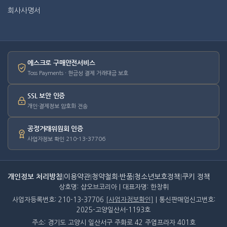
회사사명서
에스크로 구매안전서비스
Toss Payments · 현금성 결제 거래대금 보호
SSL 보안 인증
개인·결제정보 암호화 전송
공정거래위원회 인증
사업자정보 확인 210-13-37706
개인정보 처리방침
|
이용약관
|
청약철회·반품
|
청소년보호정책
|
쿠키 정책
상호명: 샵오브코리아 | 대표자명: 한창휘
사업자등록번호: 210-13-37706
[사업자정보확인]
| 통신판매업신고번호:
2025-고양일산서-1193호
주소: 경기도 고양시 일산서구 주화로 42 주엽프라자 401호