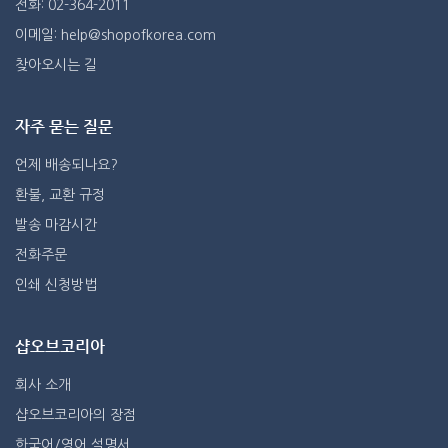
전화: 02-364-2011
이메일: help@shopofkorea.com
찾아오시는 길
자주 묻는 질문
언제 배송되나요?
환불, 교환 규정
발송 마감시간
전화주문
인쇄 신청방법
샵오브코리아
회사 소개
샵오브코리아의 장점
한국어/영어 설명서