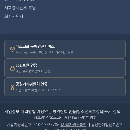
사회봉사단체 후원
회사사명서
에스크로 구매안전서비스
Toss Payments · 현금성 결제 거래대금 보호
SSL 보안 인증
개인·결제정보 암호화 전송
공정거래위원회 인증
사업자정보 확인 210-13-37706
개인정보 처리방침
|
이용약관
|
청약철회·반품
|
청소년보호정책
|
쿠키 정책
상호명: 샵오브코리아 | 대표자명: 한창휘
사업자등록번호: 210-13-37706
[사업자정보확인]
| 통신판매업신고번호: