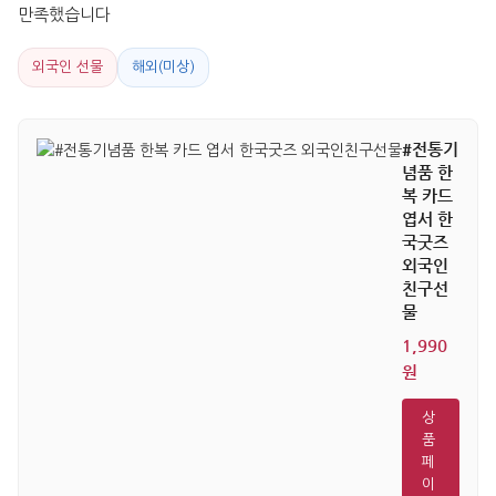
만족했습니다
외국인 선물
해외(미상)
#전통기
념품 한
복 카드
엽서 한
국굿즈
외국인
친구선
물
1,990
원
상
품
페
이