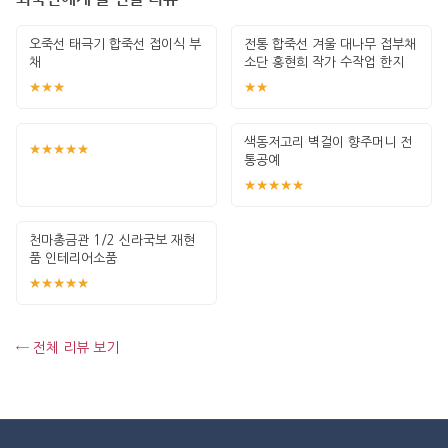
오죽선 태극기 합죽선 접이식 부
전통 합죽선 겨울 대나무 접부채
채
소단 홍현희 작가 수작업 한지
그림 고급
★★★
★★
색동저고리 벽걸이 향주머니 전
★★★★★
통공예
★★★★★
천마총금관 1/2 신라국보 재현
품 인테리어소품
★★★★★
← 전체 리뷰 보기