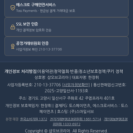
에스크로 구매안전서비스
Toss Payments · 현금성 결제 거래대금 보호
SSL 보안 인증
개인·결제정보 암호화 전송
공정거래위원회 인증
사업자정보 확인 210-13-37706
개인정보 처리방침
|
이용약관
|
청약철회·반품
|
청소년보호정책
|
쿠키 정책
상호명: 샵오브코리아 | 대표자명: 한창휘
사업자등록번호: 210-13-37706
[사업자정보확인]
| 통신판매업신고번호:
2025-고양일산서-1193호
주소: 경기도 고양시 일산서구 주화로 42 주엽프라자 401호
개인정보 보호책임자: 한창휘 | 결제PG: 토스페이먼츠, 에스크로서비스 : 토스
페이먼츠 | 호스팅: (주)스마일서브
분쟁 해결
:
한국소비자원 1372
·
전자거래분쟁조정위원회 1661-5714
·
개인정보분쟁조정
위원회 1833-6972
Copyright © 샵오브코리아. All Rights Reserved.