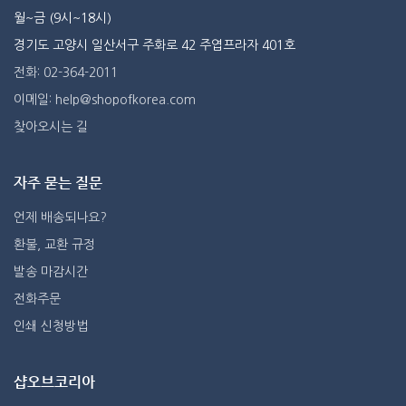
월~금 (9시~18시)
경기도 고양시 일산서구 주화로 42 주엽프라자 401호
전화: 02-364-2011
이메일: help@shopofkorea.com
찾아오시는 길
자주 묻는 질문
언제 배송되나요?
환불, 교환 규정
발송 마감시간
전화주문
인쇄 신청방법
샵오브코리아