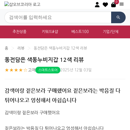
0
추천상품
키워드#샵
베스트100
기업/단체
홈
›
리뷰
›
동전담은 색동누비지갑 12색 리뷰
동전담은 색동누비지갑 12색 리뷰
★★★★☆
고객
2025년 12월 03일
스마트스토어
감색이랑 짙은보라 구매했어요 짙은보라는 박음질 다
튀어나오고 엉성해서 아쉽습니다
감색이랑 짙은보라 구매했어요 
짙은보라는 박음질 다 튀어나오고 엉성해서 아쉽습니다