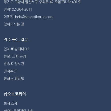
경기도 고양시 일산서구 주화로 42 주엽프라자 401호
전화: 02-364-2011
이메일: help@shopofkorea.com
찾아오시는 길
자주 묻는 질문
언제 배송되나요?
환불, 교환 규정
발송 마감시간
전화주문
인쇄 신청방법
샵오브코리아
회사 소개