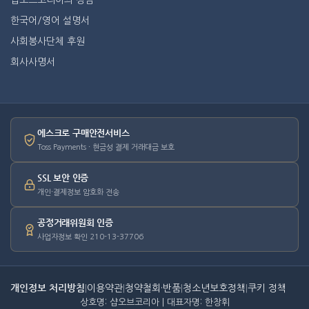
샵오브코리아의 장점
한국어/영어 설명서
사회봉사단체 후원
회사사명서
에스크로 구매안전서비스
Toss Payments · 현금성 결제 거래대금 보호
SSL 보안 인증
개인·결제정보 암호화 전송
공정거래위원회 인증
사업자정보 확인 210-13-37706
개인정보 처리방침
|
이용약관
|
청약철회·반품
|
청소년보호정책
|
쿠키 정책
상호명: 샵오브코리아 | 대표자명: 한창휘