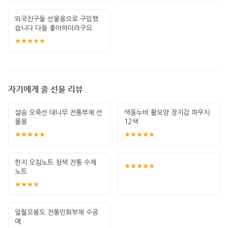
외국친구들 선물용으로 구입했
습니다 다들 좋아하더라구요
★★★★★
자기에게 줄 선물 리뷰
설송 오죽선 대나무 전통부채 선
색동누비 활모양 장지갑 파우치
물용
12색
★★★★★
★★★★★
한지 오침노트 청색 전통 수제
★★★★★
노트
★★★★
일월오봉도 전통민화부채 수공
예