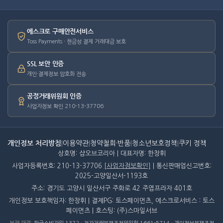
에스크로 구매안전서비스
Toss Payments · 현금성 결제 거래대금 보호
SSL 보안 인증
개인·결제정보 암호화 전송
공정거래위원회 인증
사업자정보 확인 210-13-37706
개인정보 처리방침
|
이용약관
|
청약철회·반품
|
청소년보호정책
|
쿠키 정책
상호명: 샵오브코리아 | 대표자명: 한창휘
사업자등록번호: 210-13-37706
[사업자정보확인]
| 통신판매업신고번호:
2025-고양일산서-1193호
주소: 경기도 고양시 일산서구 주화로 42 주엽프라자 401호
개인정보 보호책임자: 한창휘 | 결제PG: 토스페이먼츠, 에스크로서비스 : 토스
페이먼츠 | 호스팅: (주)스마일서브