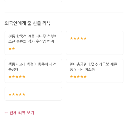
외국인에게 줄 선물 리뷰
전통 합죽선 겨울 대나무 접부채
★★★★★
소단 홍현희 작가 수작업 한지
그림 고급
★★
색동저고리 벽걸이 향주머니 전
천마총금관 1/2 신라국보 재현
통공예
품 인테리어소품
★★★★★
★★★★★
★★★★★
← 전체 리뷰 보기