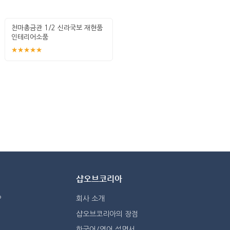
천마총금관 1/2 신라국보 재현품
인테리어소품
★★★★★
샵오브코리아
?
회사 소개
샵오브코리아의 장점
한국어/영어 설명서