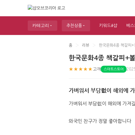
카테고리
추천상품
키워드#샵
베스
홈
›
리뷰
›
한국문화4종 책갈피+
한국문화4종 책갈피+
★★★★★
고객
202
스마트스토어
가벼워서 부담럾이 해외에 가
가벼워서 부담럾이 해외에 가져갈
와국인 찬구가 정말 좋아합니다 