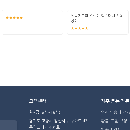
색동저고리 벽걸이 향주머니 전통
★★★★★
공예
★★★★★
고객센터
자주 묻는 질문
월~금 (9시~18시)
언제 배송되나요
경기도 고양시 일산서구 주화로 42
환불, 교환 규정
주엽프라자 401호
발송 마감시간