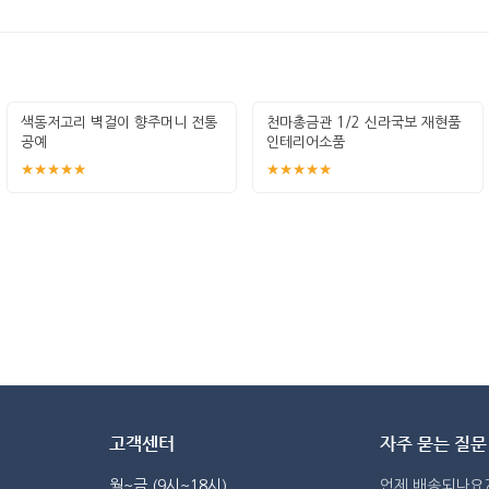
색동저고리 벽걸이 향주머니 전통
천마총금관 1/2 신라국보 재현품
공예
인테리어소품
★★★★★
★★★★★
고객센터
자주 묻는 질문
월~금 (9시~18시)
언제 배송되나요