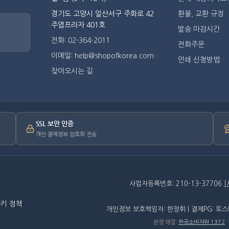
경기도 고양시 일산서구 주화로 42
환불, 교환 규정
주엽프라자 401호
발송 마감시간
전화: 02-364-2011
전화주문
이메일: help@shopofkorea.com
인쇄 신청방법
찾아오시는 길
SSL 보안 인증
개인·결제정보 암호화 전송
사업자등록번호: 210-13-37706
키 정책
개인정보 보호책임자: 한창휘 | 결제PG: 토
분쟁 해결
:
한국소비자원 1372