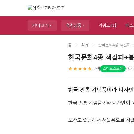
카테고리
추천상품
키워드#샵
베스
홈
›
리뷰
›
한국문화4종 책갈피+
한국문화4종 책갈피+
★★★★★
고객
202
스마트스토어
한국 전통 기념품이라 디자인
한국 전통 기념품이라 디자인이 
포장도 깔끔해서 선물용으로 정말