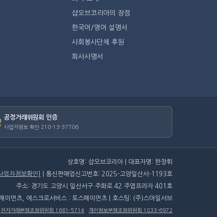
샵오브코리아의 장점
한국어/영어 설명서
사회봉사단체 후원
회사사명서
공정거래위원회 인증
사업자정보 확인 210-13-37706
상호명: 샵오브코리아 | 대표자명: 한창휘
[사업자정보확인]
| 통신판매업신고번호: 2025-고양일산서-1193호
주소: 경기도 고양시 일산서구 주화로 42 주엽프라자 401호
스페이먼츠, 에스크로서비스 : 토스페이먼츠 | 호스팅: (주)스마일서브
·
전자거래분쟁조정위원회 1661-5714
·
개인정보분쟁조정위원회 1833-6972