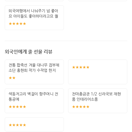
외국여행에서 나눠주기 넘 좋아
요 아이들도 좋아하더라고요 퀄
리티도 좋고요
★★★★★
외국인에게 줄 선물 리뷰
전통 합죽선 겨울 대나무 접부채
★★★★★
소단 홍현희 작가 수작업 한지
그림 고급
★★
색동저고리 벽걸이 향주머니 전
천마총금관 1/2 신라국보 재현
통공예
품 인테리어소품
★★★★★
★★★★★
★★★★★