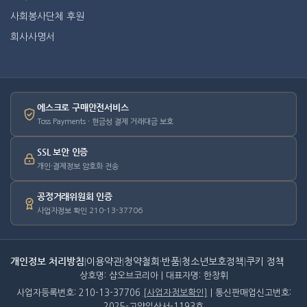
사회봉사단체 후원
회사사명서
에스크로 구매안전서비스
Toss Payments · 현금성 결제 거래대금 보호
SSL 보안 인증
개인·결제정보 암호화 전송
공정거래위원회 인증
사업자정보 확인 210-13-37706
개인정보 처리방침
|
이용약관
|
청약철회·반품
|
청소년보호정책
|
쿠키 정책
상호명: 샵오브코리아 | 대표자명: 한창휘
사업자등록번호: 210-13-37706
[사업자정보확인]
| 통신판매업신고번호:
2025-고양일산서-1193호