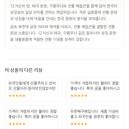
12지신의 양, 태극 문양, 구름무늬와 전통 매듭끈을 함께 담아 한국의
상징성과 길상 의미를 전하는 책갈피입니다. 작은 실용품에 전통 문양
과 상징을 더해 마음을 건네는 한국 문화의 방식을 보여줍니다.
금속 표면에 금장 처리와 채색을 더하고, 전통 매듭끈을 결합한 전통
문양 소품입니다. 12지신과 태극, 구름무늬 같은 동아시아 상징 문양
을 생활용품에 적용한 전통 기념품 성격이 강합니다.
이 상품의 다른 리뷰
외국인들에게 선물주려고 샀어
가격이 저렴하지만 퀄리티 정말
요 산물이라 뜯어보진않았지만
좋습니다. 특히 궁을 좋아하시고
한국적인 포장이
책 좋아하
★★★★★
★★★★★
가격이 저렴하지만 퀄리티 정말
두번째구매입니다. 제품 가성비
좋습니다. 특히 궁을 좋아하시고
좋고 외국인들 굉장히 좋아합니
책 좋아하
다. 안전하게
★★★★★
★★★★★