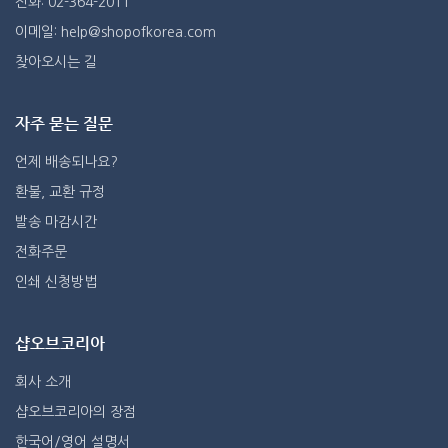
전화: 02-364-2011
이메일: help@shopofkorea.com
찾아오시는 길
자주 묻는 질문
언제 배송되나요?
환불, 교환 규정
발송 마감시간
전화주문
인쇄 신청방법
샵오브코리아
회사 소개
샵오브코리아의 장점
한국어/영어 설명서