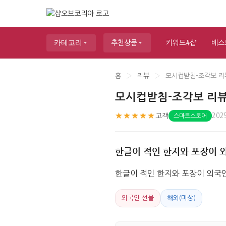
카테고리
추천상품
키워드#샵
베스
홈
›
리뷰
›
모시컵받침-조각보 리
모시컵받침-조각보 리
★★★★★
고객
202
스마트스토어
한글이 적인 한지와 포장이 
한글이 적인 한지와 포장이 외국
외국인 선물
해외(미상)