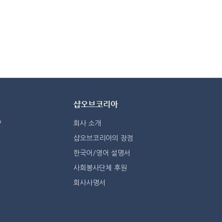
샵오브코리아
?
회사 소개
샵오브코리아의 장점
한국어/영어 설명서
사회봉사단체 후원
회사사명서