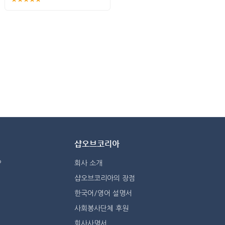
샵오브코리아
?
회사 소개
샵오브코리아의 장점
한국어/영어 설명서
사회봉사단체 후원
회사사명서