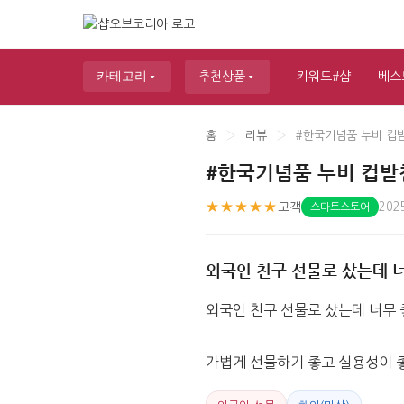
카테고리
추천상품
키워드#샵
베스
홈
›
리뷰
›
#한국기념품 누비 컵
#한국기념품 누비 컵받
★★★★★
고객
202
스마트스토어
외국인 친구 선물로 샀는데 
외국인 친구 선물로 샀는데 너무
가볍게 선물하기 좋고 실용성이 