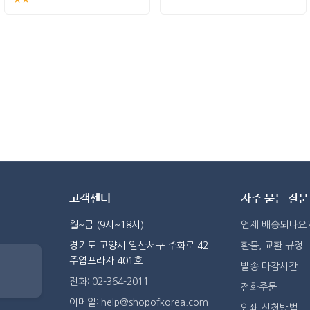
고객센터
자주 묻는 질문
월~금 (9시~18시)
언제 배송되나요
경기도 고양시 일산서구 주화로 42
환불, 교환 규정
주엽프라자 401호
발송 마감시간
전화: 02-364-2011
전화주문
이메일: help@shopofkorea.com
인쇄 신청방법