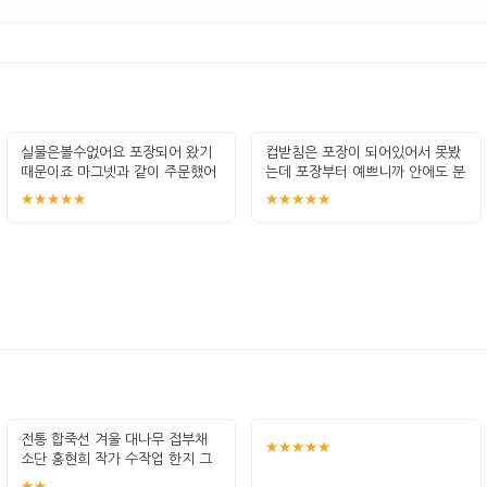
실물은볼수없어요 포장되어 왔기
컵받침은 포장이 되어있어서 못봤
때문이죠 마그넷과 같이 주문했어
는데 포장부터 예쁘니까 안에도 분
요 포장지도
명 예쁘겠
★★★★★
★★★★★
전통 합죽선 겨울 대나무 접부채
★★★★★
소단 홍현희 작가 수작업 한지 그
림 고급
★★