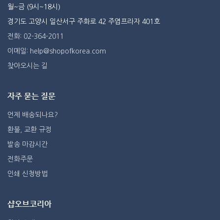
월~금 (9시~18시)
경기도 고양시 일산서구 주화로 42 주엽프라자 401호
전화: 02-364-2011
이메일: help@shopofkorea.com
찾아오시는 길
자주 묻는 질문
언제 배송되나요?
환불, 교환 규정
발송 마감시간
전화주문
인쇄 신청방법
샵오브코리아