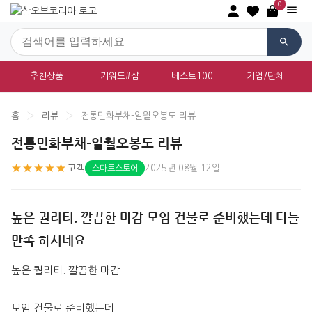
0
추천상품
키워드#샵
베스트100
기업/단체
홈
›
리뷰
›
전통민화부채-일월오봉도 리뷰
전통민화부채-일월오봉도 리뷰
★★★★★
고객
2025년 08월 12일
스마트스토어
높은 퀄리티. 깔끔한 마감 모임 건물로 준비했는데 다들
만족 하시네요
높은 퀄리티. 깔끔한 마감 
모임 건물로 준비했는데