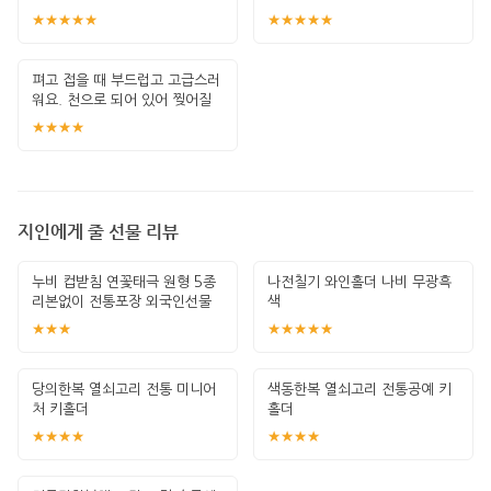
어 매우 거
★★★★★
★★★★★
펴고 접을 때 부드럽고 고급스러
워요. 천으로 되어 있어 찢어질
걱정은 없
★★★★
지인에게 줄 선물 리뷰
누비 컵받침 연꽃태극 원형 5종
나전칠기 와인홀더 나비 무광흑
리본없이 전통포장 외국인선물
색
한국기념
★★★
★★★★★
당의한복 열쇠고리 전통 미니어
색동한복 열쇠고리 전통공예 키
처 키홀더
홀더
★★★★
★★★★