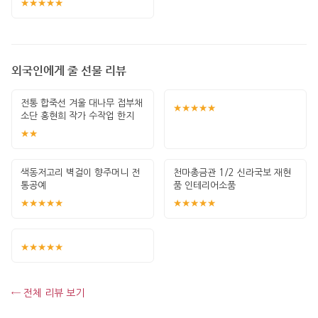
★★★★★
외국인에게 줄 선물 리뷰
전통 합죽선 겨울 대나무 접부채
★★★★★
소단 홍현희 작가 수작업 한지
그림 고급
★★
색동저고리 벽걸이 향주머니 전
천마총금관 1/2 신라국보 재현
통공예
품 인테리어소품
★★★★★
★★★★★
★★★★★
← 전체 리뷰 보기