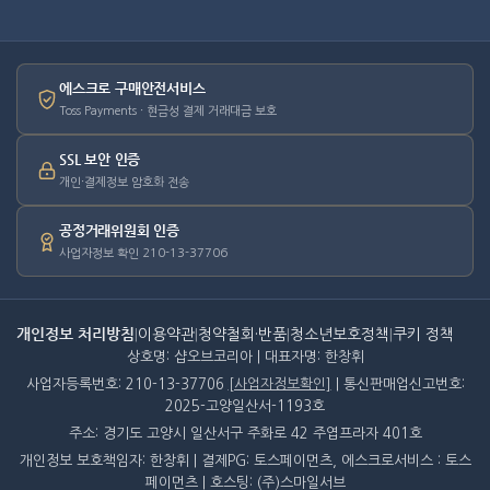
에스크로 구매안전서비스
Toss Payments · 현금성 결제 거래대금 보호
SSL 보안 인증
개인·결제정보 암호화 전송
공정거래위원회 인증
사업자정보 확인 210-13-37706
개인정보 처리방침
|
이용약관
|
청약철회·반품
|
청소년보호정책
|
쿠키 정책
상호명: 샵오브코리아 | 대표자명: 한창휘
사업자등록번호: 210-13-37706
[사업자정보확인]
| 통신판매업신고번호:
2025-고양일산서-1193호
주소: 경기도 고양시 일산서구 주화로 42 주엽프라자 401호
개인정보 보호책임자: 한창휘 | 결제PG: 토스페이먼츠, 에스크로서비스 : 토스
페이먼츠 | 호스팅: (주)스마일서브