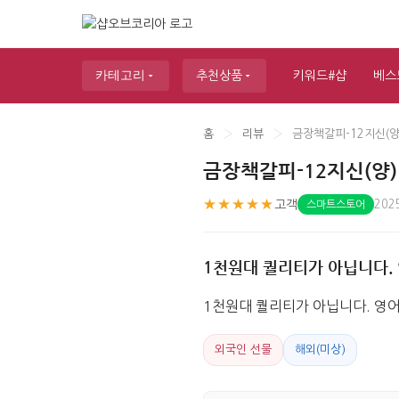
카테고리
추천상품
키워드#샵
베스
홈
›
리뷰
›
금장책갈피-12지신(양
금장책갈피-12지신(양)
★★★★★
고객
202
스마트스토어
1천원대 퀄리티가 아닙니다.
1천원대 퀄리티가 아닙니다. 영
외국인 선물
해외(미상)