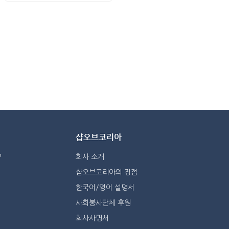
샵오브코리아
?
회사 소개
샵오브코리아의 장점
한국어/영어 설명서
사회봉사단체 후원
회사사명서