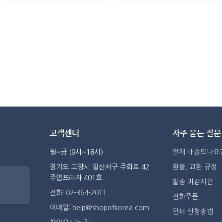
고객센터
자주 묻는 질문
월~금 (9시~18시)
언제 배송되나요
경기도 고양시 일산서구 주화로 42
환불, 교환 규정
주엽프라자 401호
발송 마감시간
전화: 02-364-2011
전화주문
이메일: help@shopofkorea.com
인쇄 신청방법