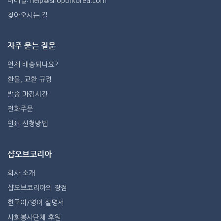
이메일: help@shopofkorea.com
찾아오시는 길
자주 묻는 질문
언제 배송되나요?
환불, 교환 규정
발송 마감시간
전화주문
인쇄 신청방법
샵오브코리아
회사 소개
샵오브코리아의 장점
한국어/영어 설명서
사회봉사단체 후원