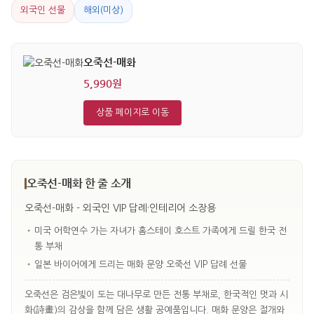
외국인 선물
해외(미상)
오죽선-매화
5,990원
상품 페이지로 이동
오죽선-매화 한 줄 소개
오죽선-매화 - 외국인 VIP 답례·인테리어 소장용
•
미국 어학연수 가는 자녀가 홈스테이 호스트 가족에게 드릴 한국 전
통 부채
•
일본 바이어에게 드리는 매화 문양 오죽선 VIP 답례 선물
오죽선은 검은빛이 도는 대나무로 만든 전통 부채로, 한국적인 멋과 시
화(詩畫)의 감상을 함께 담은 생활 공예품입니다. 매화 문양은 절개와