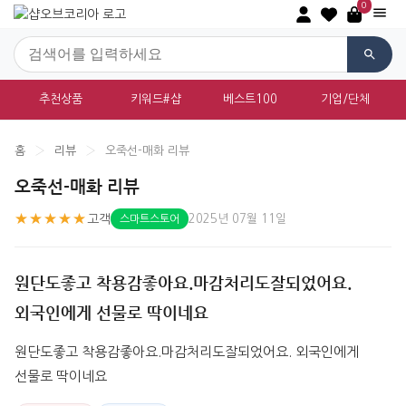
0
추천상품
키워드#샵
베스트100
기업/단체
홈
›
리뷰
›
오죽선-매화 리뷰
오죽선-매화 리뷰
★★★★★
고객
2025년 07월 11일
스마트스토어
원단도좋고 착용감좋아요.마감처리도잘되었어요.
외국인에게 선물로 딱이네요
원단도좋고 착용감좋아요.마감처리도잘되었어요. 외국인에게 
선물로 딱이네요