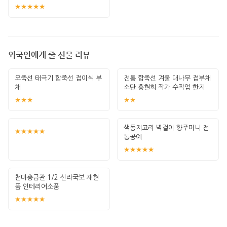
★★★★★
외국인에게 줄 선물 리뷰
오죽선 태극기 합죽선 접이식 부
전통 합죽선 겨울 대나무 접부채
채
소단 홍현희 작가 수작업 한지
그림 고급
★★★
★★
색동저고리 벽걸이 향주머니 전
★★★★★
통공예
★★★★★
천마총금관 1/2 신라국보 재현
품 인테리어소품
★★★★★