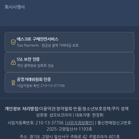
회사사명서
에스크로 구매안전서비스
Toss Payments · 현금성 결제 거래대금 보호
SSL 보안 인증
개인·결제정보 암호화 전송
공정거래위원회 인증
사업자정보 확인 210-13-37706
개인정보 처리방침
|
이용약관
|
청약철회·반품
|
청소년보호정책
|
쿠키 정책
상호명: 샵오브코리아 | 대표자명: 한창휘
사업자등록번호: 210-13-37706
[사업자정보확인]
| 통신판매업신고번호:
2025-고양일산서-1193호
주소: 경기도 고양시 일산서구 주화로 42 주엽프라자 401호