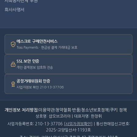
사회봉사단체 후원
회사사명서
에스크로 구매안전서비스
Toss Payments · 현금성 결제 거래대금 보호
SSL 보안 인증
개인·결제정보 암호화 전송
공정거래위원회 인증
사업자정보 확인 210-13-37706
개인정보 처리방침
|
이용약관
|
청약철회·반품
|
청소년보호정책
|
쿠키 정책
상호명: 샵오브코리아 | 대표자명: 한창휘
사업자등록번호: 210-13-37706
[사업자정보확인]
| 통신판매업신고번호:
2025-고양일산서-1193호