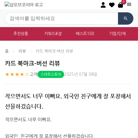
0
추천상품
키워드#샵
베스트100
기업/단체
홈
›
리뷰
›
카드 북마크-버선 리뷰
카드 북마크-버선 리뷰
★★★★☆
고객
2025년 07월 08일
스마트스토어
작으면서도 너무 이뻐요. 외국인 친구에게 잘 포장해서
선물하겄습니다.
작으면서도 너무 이뻐요.
외국인  친구에게 잘 포장해서 선물하겄습니다.