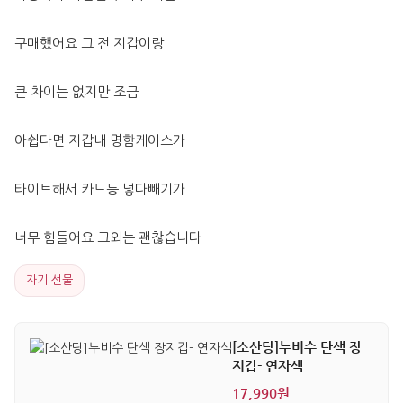
구매했어요 그 전 지갑이랑
큰 차이는 없지만 조금
아쉽다면 지갑내 명함케이스가
타이트해서 카드등 넣다빼기가
너무 힘들어요 그외는 괜찮습니다
자기 선물
[소산당]누비수 단색 장
지갑- 연자색
17,990원