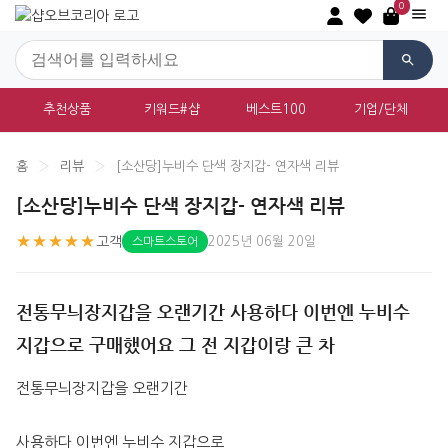
0
추천상품
키워드#샵
베스트100
기업/단체
홈
›
리뷰
›
[소산당]누비수 단색 장지갑- 연자색 리뷰
[소산당]누비수 단색 장지갑- 연자색 리뷰
★★★★★
고객
2025년 06월 20일
스마트스토어
전통무늬장지갑을 오랜기간 사용하다 이번엔 누비수
지갑으로 구매했어요 그 전 지갑이랑 큰 차
전통무늬장지갑을 오랜기간
사용하다 이번엔 누비수 지갑으로