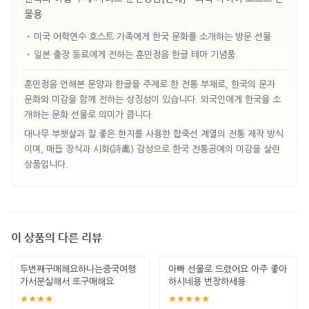
물용
•
미국 어학연수 호스트 가족에게 한국 문화를 소개하는 방문 선물
•
일본 출장 동료에게 전하는 훈민정음 한글 테마 기념품
훈민정음 언해본 문양과 한글을 주제로 한 전통 부채로, 한국의 문자
문화와 미감을 함께 전하는 상징성이 있습니다. 외국인에게 한국을 소
개하는 문화 선물로 의미가 큽니다.
대나무 부챗살과 질 좋은 한지를 사용한 합죽선 계열의 전통 제작 방식
이며, 매듭 장식과 시화(詩畵) 감성으로 한국 전통공예의 미감을 살린
상품입니다.
이 상품의 다른 리뷰
두번째구매해요하나는중국여행
아빠 선물로 드렸어요 아주 좋아
가서분실해서 또구매해요
하시네용 번창하세용
★★★★
★★★★★