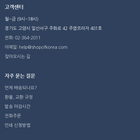
고객센터
월~금 (9시~18시)
경기도 고양시 일산서구 주화로 42 주엽프라자 401호
전화: 02-364-2011
이메일: help@shopofkorea.com
찾아오시는 길
자주 묻는 질문
언제 배송되나요?
환불, 교환 규정
발송 마감시간
전화주문
인쇄 신청방법