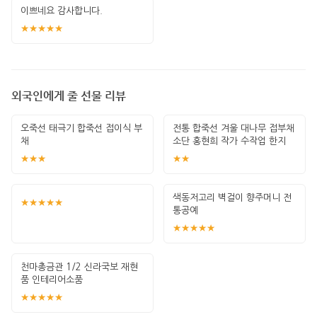
이쁘네요 감사합니다.
★★★★★
외국인에게 줄 선물 리뷰
오죽선 태극기 합죽선 접이식 부
전통 합죽선 겨울 대나무 접부채
채
소단 홍현희 작가 수작업 한지
그림 고급
★★★
★★
색동저고리 벽걸이 향주머니 전
★★★★★
통공예
★★★★★
천마총금관 1/2 신라국보 재현
품 인테리어소품
★★★★★