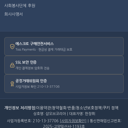
사회봉사단체 후원
회사사명서
에스크로 구매안전서비스
Toss Payments · 현금성 결제 거래대금 보호
SSL 보안 인증
개인·결제정보 암호화 전송
공정거래위원회 인증
사업자정보 확인 210-13-37706
개인정보 처리방침
|
이용약관
|
청약철회·반품
|
청소년보호정책
|
쿠키 정책
상호명: 샵오브코리아 | 대표자명: 한창휘
사업자등록번호: 210-13-37706
[사업자정보확인]
| 통신판매업신고번호:
2025-고양일산서-1193호