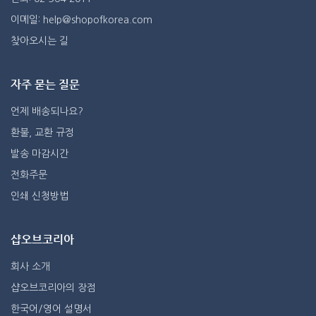
이메일: help@shopofkorea.com
찾아오시는 길
자주 묻는 질문
언제 배송되나요?
환불, 교환 규정
발송 마감시간
전화주문
인쇄 신청방법
샵오브코리아
회사 소개
샵오브코리아의 장점
한국어/영어 설명서