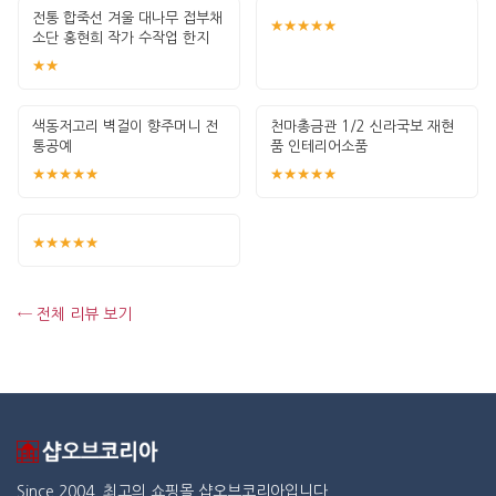
전통 합죽선 겨울 대나무 접부채
★★★★★
소단 홍현희 작가 수작업 한지
그림 고급
★★
색동저고리 벽걸이 향주머니 전
천마총금관 1/2 신라국보 재현
통공예
품 인테리어소품
★★★★★
★★★★★
★★★★★
← 전체 리뷰 보기
Since 2004. 최고의 쇼핑몰 샵오브코리아입니다.