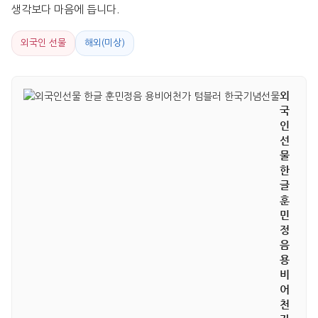
생각보다 마음에 듭니다.
외국인 선물
해외(미상)
외
국
인
선
물
한
글
훈
민
정
음
용
비
어
천