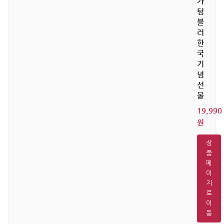
가
텀
블
러
한
국
기
념
선
물
19,990
원
상
품
페
이
지
로
이
동