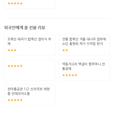
★★★★★
외국인에게 줄 선물 리뷰
오죽선 태극기 합죽선 접이식 부
전통 합죽선 겨울 대나무 접부채
채
소단 홍현희 작가 수작업 한지
그림 고급
★★★
★★
색동저고리 벽걸이 향주머니 전
★★★★★
통공예
★★★★★
천마총금관 1/2 신라국보 재현
품 인테리어소품
★★★★★