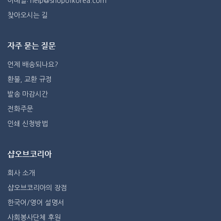
이메일: help@shopofkorea.com
찾아오시는 길
자주 묻는 질문
언제 배송되나요?
환불, 교환 규정
발송 마감시간
전화주문
인쇄 신청방법
샵오브코리아
회사 소개
샵오브코리아의 장점
한국어/영어 설명서
사회봉사단체 후원