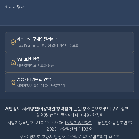
회사사명서
에스크로 구매안전서비스
Toss Payments · 현금성 결제 거래대금 보호
SSL 보안 인증
개인·결제정보 암호화 전송
공정거래위원회 인증
사업자정보 확인 210-13-37706
개인정보 처리방침
|
이용약관
|
청약철회·반품
|
청소년보호정책
|
쿠키 정책
상호명: 샵오브코리아 | 대표자명: 한창휘
사업자등록번호: 210-13-37706
[사업자정보확인]
| 통신판매업신고번호:
2025-고양일산서-1193호
주소: 경기도 고양시 일산서구 주화로 42 주엽프라자 401호