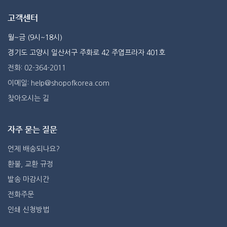
고객센터
월~금 (9시~18시)
경기도 고양시 일산서구 주화로 42 주엽프라자 401호
전화: 02-364-2011
이메일: help@shopofkorea.com
찾아오시는 길
자주 묻는 질문
언제 배송되나요?
환불, 교환 규정
발송 마감시간
전화주문
인쇄 신청방법