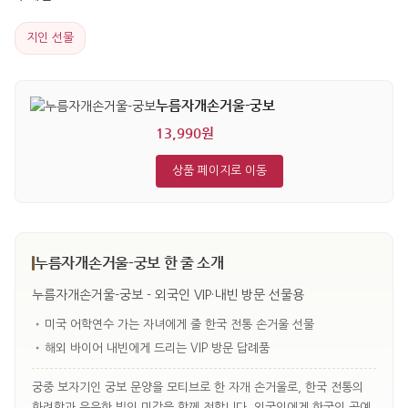
지인 선물
누름자개손거울-궁보
13,990원
상품 페이지로 이동
누름자개손거울-궁보 한 줄 소개
누름자개손거울-궁보 - 외국인 VIP·내빈 방문 선물용
•
미국 어학연수 가는 자녀에게 줄 한국 전통 손거울 선물
•
해외 바이어 내빈에게 드리는 VIP 방문 답례품
궁중 보자기인 궁보 문양을 모티브로 한 자개 손거울로, 한국 전통의
화려함과 은은한 빛의 미감을 함께 전합니다. 외국인에게 한국의 공예