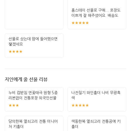
홈스테이 선물로 구매... 포장도
이쁘게 잘 해주셨어요. 배송도
굿~~~
★★★★★
선물로 샀는데 맘에 들어했으면
쟇겠네요
★★★★
지인에게 줄 선물 리뷰
누비 컵받침 연꽃태극 원형 5종
나전칠기 와인홀더 나비 무광흑
리본없이 전통포장 외국인선물
색
한국기념
★★★
★★★★★
당의한복 열쇠고리 전통 미니어
색동한복 열쇠고리 전통공예 키
처 키홀더
홀더