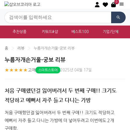
0
추천상품
키워드#샵
베스트100
기업/단체
홈
›
리뷰
›
누름자개손거울-궁보 리뷰
누름자개손거울-궁보 리뷰
★★★★★
고객
2025년 04월 17일
스마트스토어
처음 구매했던걸 잃어버려서 두 번째 구매!! 크기도
적당하고 예뻐서 자주 들고 다니는 가방
처음 구매했던걸 잃어버려서 두 번째 구매!! 크기도 적당하고 
예뻐서 자주 들고 다니는 가방에 더 넣어두려고 이번에도 2개 
구매함.