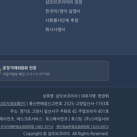
샵오브코리아의 장점
한국어/영어 설명서
사회봉사단체 후원
회사사명서
공정거래위원회 인증
사업자정보 확인 210-13-37706
상호명: 샵오브코리아 | 대표자명: 한창휘
[사업자정보확인]
| 통신판매업신고번호: 2025-고양일산서-1193호
주소: 경기도 고양시 일산서구 주화로 42 주엽프라자 401호
스페이먼츠, 에스크로서비스 : 토스페이먼츠 | 호스팅: (주)스마일서브
·
전자거래분쟁조정위원회 1661-5714
·
개인정보분쟁조정위원회 1833-6972
Copyright © 샵오브코리아. All Rights Reserved.