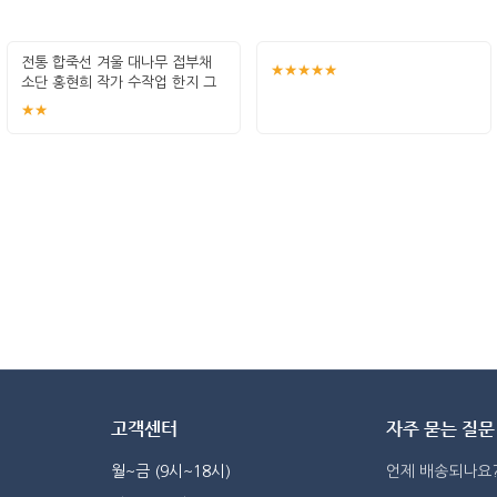
전통 합죽선 겨울 대나무 접부채
★★★★★
소단 홍현희 작가 수작업 한지 그
림 고급
★★
고객센터
자주 묻는 질문
월~금 (9시~18시)
언제 배송되나요