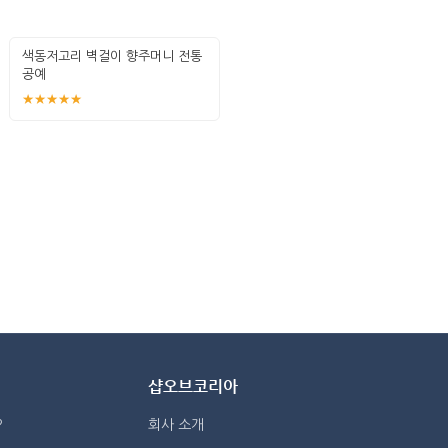
색동저고리 벽걸이 향주머니 전통
공예
★★★★★
샵오브코리아
?
회사 소개