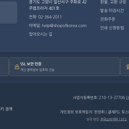
경기도 고양시 일산서구 주화로 42
환불, 교환 규정
주엽프라자 401호
발송 마감시간
전화: 02-364-2011
전화주문
이메일: help@shopofkorea.com
인쇄 신청방법
찾아오시는 길
SSL 보안 인증
개인·결제정보 암호화 전송
사업자등록번호: 210-13-37706
키 정책
개인정보 보호책임자: 한창휘 | 결제PG: 토
분쟁 해결
:
한국소비자원 1372