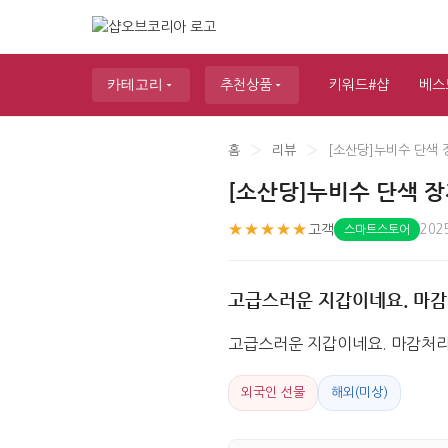
카테고리
추천상품
키워드#샵
베스
홈
›
리뷰
›
[소산당]누비수 단색 
[소산당]누비수 단색 장
★★★★★
고객
202
스마트스토어
고급스러운 지갑이네요. 마감
고급스러운 지갑이네요. 마감처리
외국인 선물
해외(미상)