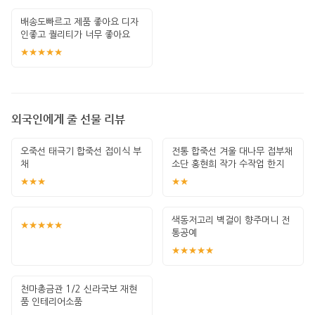
배송도빠르고 제품 좋아요 디자
인좋고 퀄리티가 너무 좋아요
★★★★★
외국인에게 줄 선물 리뷰
오죽선 태극기 합죽선 접이식 부
전통 합죽선 겨울 대나무 접부채
채
소단 홍현희 작가 수작업 한지
그림 고급
★★★
★★
색동저고리 벽걸이 향주머니 전
★★★★★
통공예
★★★★★
천마총금관 1/2 신라국보 재현
품 인테리어소품