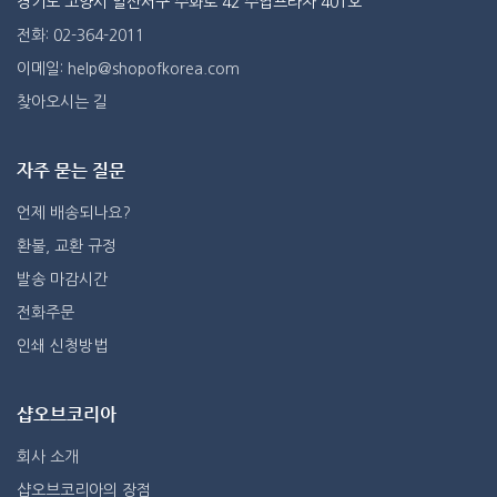
경기도 고양시 일산서구 주화로 42 주엽프라자 401호
전화: 02-364-2011
이메일: help@shopofkorea.com
찾아오시는 길
자주 묻는 질문
언제 배송되나요?
환불, 교환 규정
발송 마감시간
전화주문
인쇄 신청방법
샵오브코리아
회사 소개
샵오브코리아의 장점