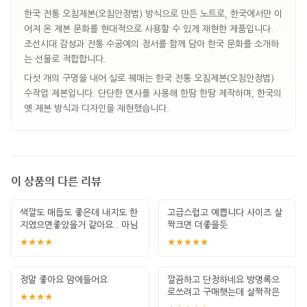
한국 전통 오침제본(오침안정법) 방식으로 만든 노트로, 한국에서만 이
어져 온 제본 문화를 현대적으로 사용할 수 있게 재현한 제품입니다.
조선시대 감성과 전통 수공예의 정서를 함께 담아 한국 문화를 소개하
는 선물로 적합합니다.
다섯 개의 구멍을 내어 실로 꿰매는 한국 전통 오침제본(오침안정법)
수작업 제본입니다. 단단한 면사를 사용해 한땀 한땀 제작하며, 한국의
옛 제본 방식과 디자인을 재현했습니다.
이 상품의 다른 리뷰
색깔도 매듭도 좋은데 내지도 한
고급스럽고 예쁩니다 사이즈 살
지였으면좋았을거 같아요.. 아님
짝크면 더좋을듯
내지 한지
★★★★
★★★★★
정말 좋아요 맘에들어요
깔끔하고 단정하네요 방명록으
로쓰려고 구매햇는데 살짝작은
★★★★
감이 잇네요