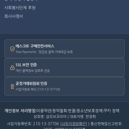
사회봉사단체 후원
회사사명서
에스크로 구매안전서비스
Toss Payments · 현금성 결제 거래대금 보호
SSL 보안 인증
개인·결제정보 암호화 전송
공정거래위원회 인증
사업자정보 확인 210-13-37706
개인정보 처리방침
|
이용약관
|
청약철회·반품
|
청소년보호정책
|
쿠키 정책
상호명: 샵오브코리아 | 대표자명: 한창휘
사업자등록번호: 210-13-37706
[사업자정보확인]
| 통신판매업신고번호: