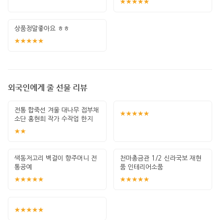
★★★★★
상품정말좋아요 ㅎㅎ
★★★★★
외국인에게 줄 선물 리뷰
전통 합죽선 겨울 대나무 접부채
★★★★★
소단 홍현희 작가 수작업 한지
그림 고급
★★
색동저고리 벽걸이 향주머니 전
천마총금관 1/2 신라국보 재현
통공예
품 인테리어소품
★★★★★
★★★★★
★★★★★