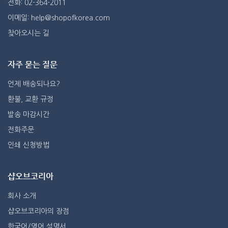
전화: 02-364-2011
이메일: help@shopofkorea.com
찾아오시는 길
자주 묻는 질문
언제 배송되나요?
환불, 교환 규정
발송 마감시간
전화주문
인쇄 신청방법
샵오브코리아
회사 소개
샵오브코리아의 장점
한국어/영어 설명서