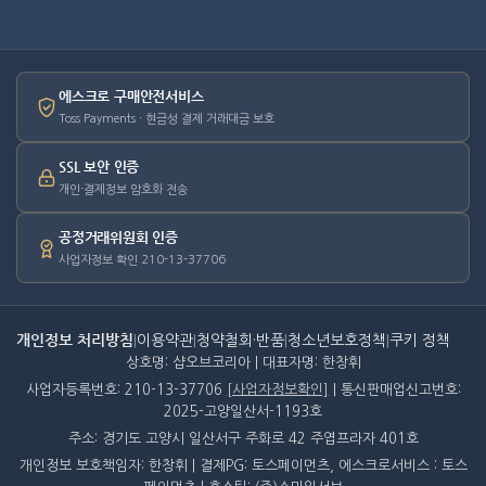
에스크로 구매안전서비스
Toss Payments · 현금성 결제 거래대금 보호
SSL 보안 인증
개인·결제정보 암호화 전송
공정거래위원회 인증
사업자정보 확인 210-13-37706
개인정보 처리방침
|
이용약관
|
청약철회·반품
|
청소년보호정책
|
쿠키 정책
상호명: 샵오브코리아 | 대표자명: 한창휘
사업자등록번호: 210-13-37706
[사업자정보확인]
| 통신판매업신고번호:
2025-고양일산서-1193호
주소: 경기도 고양시 일산서구 주화로 42 주엽프라자 401호
개인정보 보호책임자: 한창휘 | 결제PG: 토스페이먼츠, 에스크로서비스 : 토스