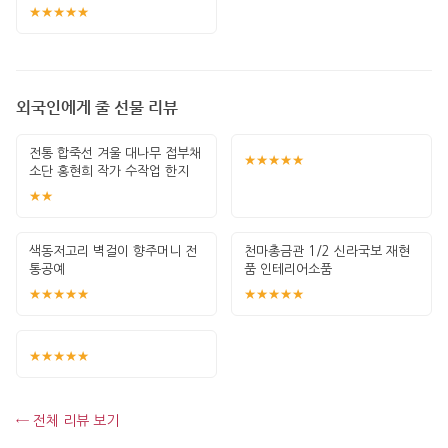
★★★★★
외국인에게 줄 선물 리뷰
전통 합죽선 겨울 대나무 접부채
★★★★★
소단 홍현희 작가 수작업 한지
그림 고급
★★
색동저고리 벽걸이 향주머니 전
천마총금관 1/2 신라국보 재현
통공예
품 인테리어소품
★★★★★
★★★★★
★★★★★
← 전체 리뷰 보기