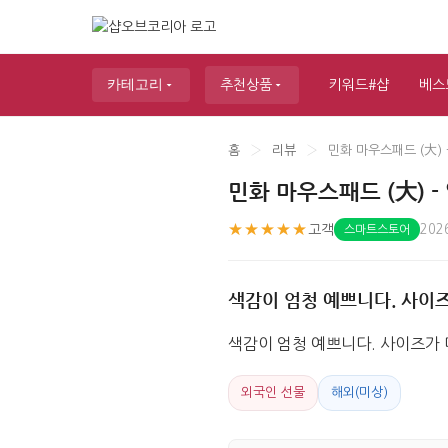
카테고리
추천상품
키워드#샵
베스
홈
›
리뷰
›
민화 마우스패드 (大)
민화 마우스패드 (大) 
★★★★★
고객
202
스마트스토어
색감이 엄청 예쁘니다. 사이
색감이 엄청 예쁘니다. 사이즈가 
외국인 선물
해외(미상)