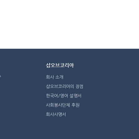
샵오브코리아
?
회사 소개
샵오브코리아의 장점
한국어/영어 설명서
사회봉사단체 후원
회사사명서