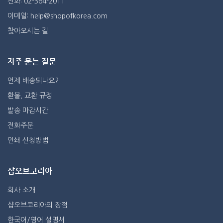
전화: 02-364-2011
이메일: help@shopofkorea.com
찾아오시는 길
자주 묻는 질문
언제 배송되나요?
환불, 교환 규정
발송 마감시간
전화주문
인쇄 신청방법
샵오브코리아
회사 소개
샵오브코리아의 장점
한국어/영어 설명서