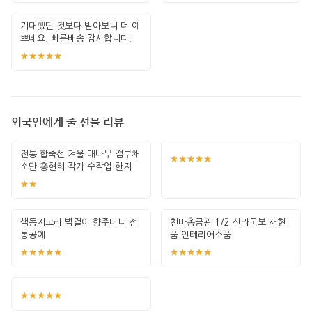
기대했던 것보다 받아보니 더 예
쁘네요. 빠른배송 감사합니다.
★★★★★
외국인에게 줄 선물 리뷰
전통 합죽선 겨울 대나무 접부채
★★★★★
소단 홍현희 작가 수작업 한지
그림 고급
★★
색동저고리 벽걸이 향주머니 전
천마총금관 1/2 신라국보 재현
통공예
품 인테리어소품
★★★★★
★★★★★
★★★★★