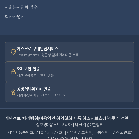
사회봉사단체 후원
회사사명서
에스크로 구매안전서비스
Toss Payments · 현금성 결제 거래대금 보호
SSL 보안 인증
개인·결제정보 암호화 전송
공정거래위원회 인증
사업자정보 확인 210-13-37706
개인정보 처리방침
|
이용약관
|
청약철회·반품
|
청소년보호정책
|
쿠키 정책
상호명: 샵오브코리아 | 대표자명: 한창휘
사업자등록번호: 210-13-37706
[사업자정보확인]
| 통신판매업신고번호:
2025-고양일산서-1193호