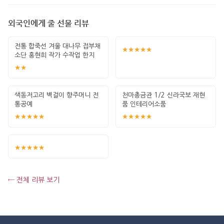
외국인에게 줄 선물 리뷰
전통 합죽선 겨울 대나무 접부채
★★★★★
소단 홍현희 작가 수작업 한지
그림 고급
★★
색동저고리 벽걸이 향주머니 전
천마총금관 1/2 신라국보 재현
통공예
품 인테리어소품
★★★★★
★★★★★
★★★★★
← 전체 리뷰 보기