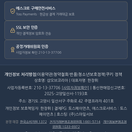
에스크로 구매안전서비스
Toss Payments · 현금성 결제 거래대금 보호
SSL 보안 인증
개인·결제정보 암호화 전송
공정거래위원회 인증
사업자정보 확인 210-13-37706
개인정보 처리방침
|
이용약관
|
청약철회·반품
|
청소년보호정책
|
쿠키 정책
상호명: 샵오브코리아 | 대표자명: 한창휘
사업자등록번호: 210-13-37706
[사업자정보확인]
| 통신판매업신고번호:
2025-고양일산서-1193호
주소: 경기도 고양시 일산서구 주화로 42 주엽프라자 401호
개인정보 보호책임자: 한창휘 | 결제PG: 토스페이먼츠, 에스크로서비스 : 토스
페이먼츠 | 호스팅: (주)스마일서브
분쟁 해결
:
한국소비자원 1372
·
전자거래분쟁조정위원회 1661-5714
·
개인정보분쟁조정
위원회 1833-6972