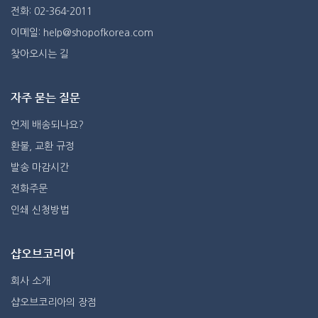
전화: 02-364-2011
이메일: help@shopofkorea.com
찾아오시는 길
자주 묻는 질문
언제 배송되나요?
환불, 교환 규정
발송 마감시간
전화주문
인쇄 신청방법
샵오브코리아
회사 소개
샵오브코리아의 장점