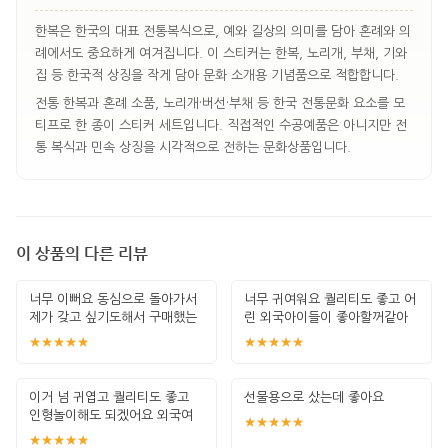
한복은 한국의 대표 전통복식으로, 예와 길상의 의미를 담아 혼례와 의
례에서도 중요하게 여겨집니다. 이 스티커는 한복, 노리개, 부채, 기와
집 등 한국적 상징을 작게 담아 문화 소개용 기념품으로 적합합니다.
전통 한복과 혼례 소품, 노리개·버선·부채 등 한국 전통문화 요소를 모
티프로 한 종이 스티커 세트입니다. 직접적인 수공예품은 아니지만 전
통 복식과 민속 상징을 시각적으로 전하는 문화상품입니다.
이 상품의 다른 리뷰
너무 이뻐요 동심으로 돌아가서
너무 귀여워요 퀄리티도 좋고 어
제가 갖고 싶기도해서 구매했는
린 외국아이들이 좋아할꺼같아
데.. 해외여
구매해요
★★★★★
★★★★★
이거 넘 귀엽고 퀄리티도 좋고
선물용으로 샀는데 좋아요
인형놀이해도 되겠어요 외국여
★★★★★
행중 아이에게줄
★★★★★