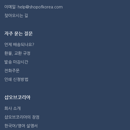
이메일: help@shopofkorea.com
찾아오시는 길
자주 묻는 질문
언제 배송되나요?
환불, 교환 규정
발송 마감시간
전화주문
인쇄 신청방법
샵오브코리아
회사 소개
샵오브코리아의 장점
한국어/영어 설명서