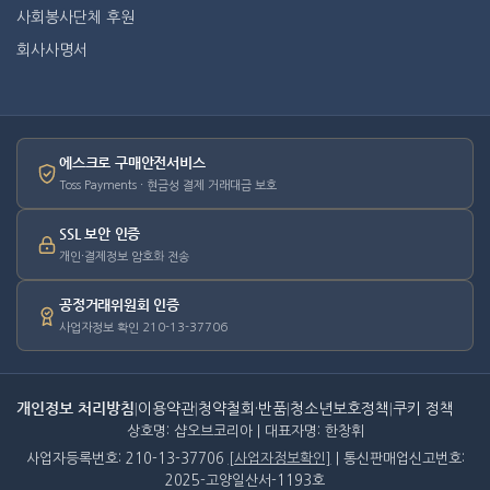
사회봉사단체 후원
회사사명서
에스크로 구매안전서비스
Toss Payments · 현금성 결제 거래대금 보호
SSL 보안 인증
개인·결제정보 암호화 전송
공정거래위원회 인증
사업자정보 확인 210-13-37706
개인정보 처리방침
|
이용약관
|
청약철회·반품
|
청소년보호정책
|
쿠키 정책
상호명: 샵오브코리아 | 대표자명: 한창휘
사업자등록번호: 210-13-37706
[사업자정보확인]
| 통신판매업신고번호:
2025-고양일산서-1193호